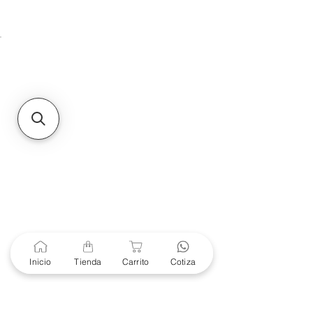
Unidad de atención a
Sucursales
MXL
Calle del Hospital No.
299Centro Cívico y Comercial
21000, Mexicali, B.C.
HMO
Blvd. Progreso 185, Villa
del Cortes, 83105 Hermosillo,
Son.
contacto@e-proconsa.com
Servicio al Cliente
Mexicali Hermosillo
+52 686 904-4444
Soporte Garantías
Contacto solo por Whatsapp
Inicio
Tienda
Carrito
Cotiza
+52 686 216 2330