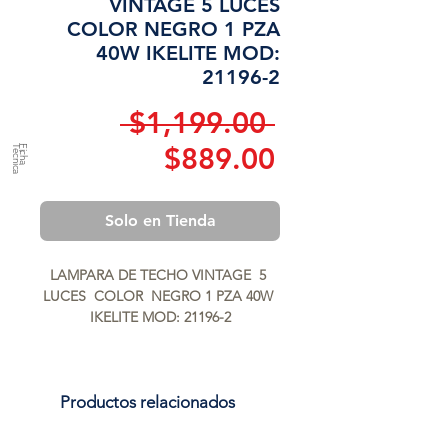
VINTAGE 5 LUCES
COLOR NEGRO 1 PZA
40W IKELITE MOD:
21196-2
Precio
 $1,199.00 
Precio
$889.00
a
F
ic
h
a
T
é
c
n
ic
de
Solo en Tienda
oferta
LAMPARA DE TECHO VINTAGE  5 
LUCES  COLOR  NEGRO 1 PZA 40W 
IKELITE MOD: 21196-2
Productos relacionados