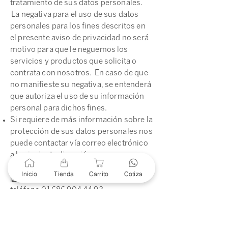
tratamiento de sus datos personales.
La negativa para el uso de sus datos
personales para los fines descritos en
el presente aviso de privacidad no será
motivo para que le neguemos los
servicios y productos que solicita o
contrata con nosotros. En caso de que
no manifieste su negativa, se entenderá
que autoriza el uso de su información
personal para dichos fines.
Si requiere de más información sobre la
protección de sus datos personales nos
puede contactar vía correo electrónico
a la siguiente dirección:
privacidaddeinformacion@e-
Inicio
Tienda
Carrito
Cotiza
proconsa.com
, o comunicándose al
teléfono
01 686 904 44 93
.
A partir del mes de abril del 2012, podrá
consultar nuestro Aviso de Privacidad
completo a través de nuestra pagina