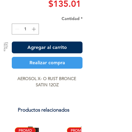
Precio
$135.01
Cantidad
*
a
F
ic
h
a
T
é
c
n
ic
Agregar al carrito
Realizar compra
AEROSOL X- O RUST BRONCE 
SATIN 12OZ
Productos relacionados
PROMO
PROMO