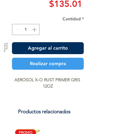
Precio
$135.01
Cantidad
*
a
F
ic
h
a
T
é
c
n
ic
Agregar al carrito
Realizar compra
AEROSOL X-O RUST PRIMER GRIS 
12OZ
Productos relacionados
PROMO