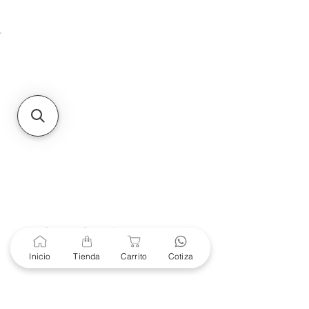
Unidad de atención a
Sucursales
MXL
Calle del Hospital No.
299Centro Cívico y Comercial
21000, Mexicali, B.C.
HMO
Blvd. Progreso 185, Villa
del Cortes, 83105 Hermosillo,
Son.
contacto@e-proconsa.com
Servicio al Cliente
Mexicali Hermosillo
+52 686 904-4444
Soporte Garantías
Contacto solo por Whatsapp
Inicio
Tienda
Carrito
Cotiza
+52 686 216 2330