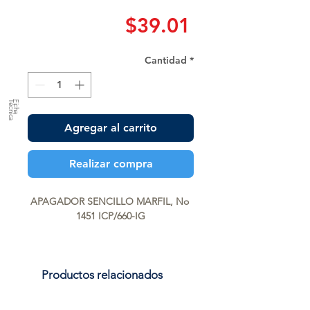
Precio
$39.01
Cantidad
*
a
F
ic
h
a
T
é
c
n
ic
Agregar al carrito
Realizar compra
APAGADOR SENCILLO MARFIL, No 
1451 ICP/660-IG
Productos relacionados