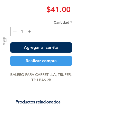
Precio
$41.00
Cantidad
*
a
F
ic
h
a
T
é
c
n
ic
Agregar al carrito
Realizar compra
BALERO PARA CARRETILLA, TRUPER, 
TRU BAS 2B
Productos relacionados