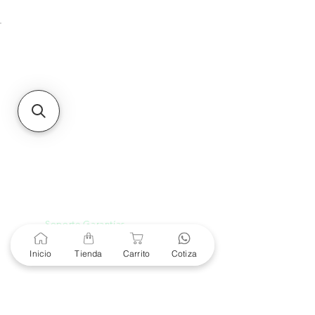
Unidad de atención a
Sucursales
MXL
Calle del Hospital No.
299Centro Cívico y Comercial
21000, Mexicali, B.C.
HMO
Blvd. Progreso 185, Villa
del Cortes, 83105 Hermosillo,
Son.
contacto@e-proconsa.com
Servicio al Cliente
Mexicali Hermosillo
+52 686 904-4444
Soporte Garantías
Contacto solo por Whatsapp
+52 686 216 2330
Inicio
Tienda
Carrito
Cotiza