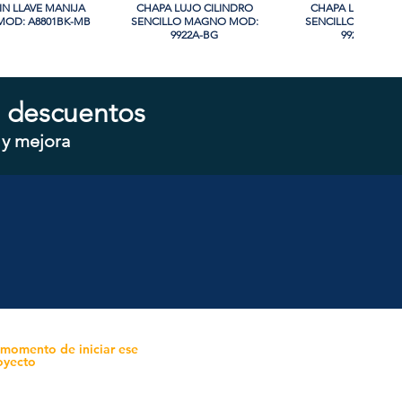
IN LLAVE MANIJA
sta rápida
CHAPA LUJO CILINDRO
Vista rápida
CHAPA LUJO CIL
Vista rápida
OD: A8801BK-MB
SENCILLO MAGNO MOD:
SENCILLO MAGNO
9922A-BG
9928A-ORB
 descuentos
 y mejora
CILINDRO DOBLE
sta rápida
CHAPA CILINDRO SENCILLO
Vista rápida
CHAPA SIN LLAVE
Vista rápida
 MOD: D102-SS
MAGNO MOD: D101-SS
MOD: 607BK-S
 momento de iniciar ese
oyecto