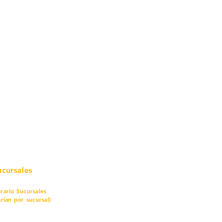
mo in
stalar
teriales para Construcción
pleo Proconsa
modela con crédito
omociones y descuentos
icaciones
turación
ductos de Ferretería
ucursales
rario Sucursales
arían por sucursal)
nes a sábado
7 am a 8 pm
mingo
8 am a 5 pm