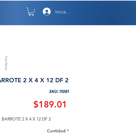
Iniciar sesión
TO
NOSOTROS
Ficha Técnica
RROTE 2 X 4 X 12 DF 2
SKU: 11081
Precio
$189.01
BARROTE 2 X 4 X 12 DF 2
Cantidad
*