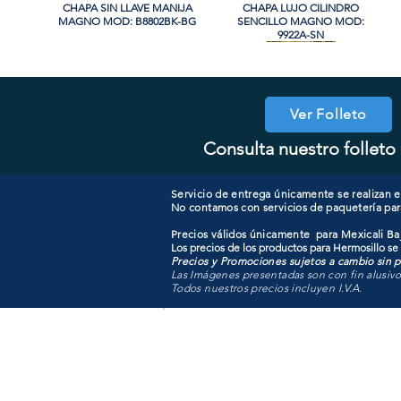
CHAPA SIN LLAVE MANIJA
Vista rápida
CHAPA LUJO CILINDRO
Vista rápida
MAGNO MOD: B8802BK-BG
SENCILLO MAGNO MOD:
9922A-SN
PROMO
PROMO
Ver Folleto
Consulta nuestro folleto 
CHAPA CON LLAVE MAGNO
CHAPA LUJO CILINDRO
Vista rápida
Vista rápida
COOLER PORTATIL 40 LITROS
CHAPA CON LLAVE MANIJA
Vista rápida
Vista rápida
SENCILLO MAGNO MOD:
MOD: 607ET-SS
MAGNO MOD: B8802ET-BG
ATIK MOD: F3700
9922B-MG
Servicio de entrega únicamente se realizan en
No contamos con servicios de paquetería par
Precios válidos únicamente para Mexicali Baj
Los precios de los productos para Hermosillo se
Precios y Promociones sujetos a cambio sin pr
Las Imágenes presentadas son con fin alusiv
Todos nuestros precios incluyen I.V.A.
Todo para tu pro
en un solo lugar.