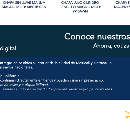
CHAPA SIN LLAVE MANIJA
Vista rápida
CHAPA LUJO CILINDRO
Vista rápida
CHAPA S
Vi
MAGNO MOD: A8801BK-SN
SENCILLO MAGNO MOD:
MAGNO M
9915A-SN
Conoce nuestros
Ahorra, cotiza
digital
CHAPA CON LLAVE MANIJA
Vista rápida
CHAPA CON LLAVE MANIJA
Vista rápida
CHAPA 
Vi
MAGNO MOD: A8801ET-SN
MAGNO MOD: A8801ET-MB
MAGNO
tregas de pedidos al interior de la ciudad de Mexicali y Hermosillo.
a envíos nacionales.
a California.
 confirman directamente en tienda y pueden variar sin previo aviso.
evio aviso y a disponibilidad.
o. Tamaños, colores de productos pueden variar según percepciones.
yecto
Unidad de atención a
Es
Sucursales
pr