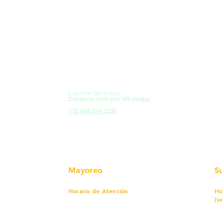
MXL
Calle del Hospital No.
Có
299Centro Cívico y Comercial
21000, Mexicali, B.C.
Ma
HMO
Blvd. Progreso 185, Villa del
Em
Cortes, 83105 Hermosillo, Son.
Re
contacto@e-proconsa.com
Pr
Servicio al Cliente
Mexicali Hermosillo
Ub
+52 686 904-4444
Fac
Soporte Garantías
HMO
Contacto solo por Whatsapp
Pro
+52 686 216 2330
Mayoreo
S
Horario de Atención
Ho
(v
Lunes a viernes
7 am a 5:30 pm
Sábado
8 am a 1:00 pm
Lu
Cerrado
Do