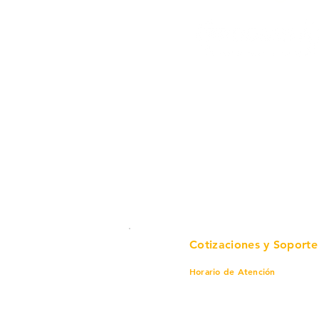
Cotizaciones y Soporte
Horario de Atención
Lunes a viernes
8 am a 6 pm
Sábado
8 am a 4 pm
Domingo
8 am a 4 pm