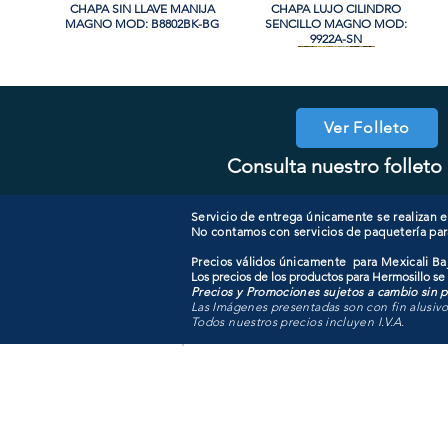
CHAPA SIN LLAVE MANIJA
Vista rápida
CHAPA LUJO CILINDRO
Vista rápida
MAGNO MOD: B8802BK-BG
SENCILLO MAGNO MOD:
9922A-SN
PROMO
PROMO
Ver Folleto
Consulta nuestro folleto 
CHAPA CON LLAVE MAGNO
CHAPA LUJO CILINDRO
Vista rápida
Vista rápida
COOLER PORTATIL 40 LITROS
CHAPA CON LLAVE MANIJA
Vista rápida
Vista rápida
SENCILLO MAGNO MOD:
MOD: 607ET-SS
MAGNO MOD: B8802ET-BG
ATIK MOD: F3700
9922B-MG
Servicio de entrega únicamente se realizan en
No contamos con servicios de paquetería par
Precios válidos únicamente para Mexicali Baj
Los precios de los productos para Hermosillo se
Precios y Promociones sujetos a cambio sin pr
Las Imágenes presentadas son con fin alusiv
Todos nuestros precios incluyen I.V.A.
Todo para tu pro
en un solo lugar.