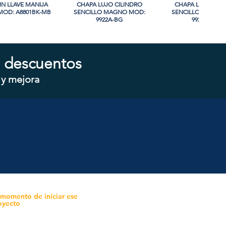
IN LLAVE MANIJA
sta rápida
CHAPA LUJO CILINDRO
Vista rápida
CHAPA LUJO CIL
Vista rápida
OD: A8801BK-MB
SENCILLO MAGNO MOD:
SENCILLO MAGNO
9922A-BG
9928A-ORB
 descuentos
 y mejora
CILINDRO DOBLE
sta rápida
CHAPA CILINDRO SENCILLO
Vista rápida
CHAPA SIN LLAVE
Vista rápida
 MOD: D102-SS
MAGNO MOD: D101-SS
MOD: 607BK-S
 momento de iniciar ese
oyecto