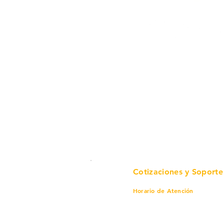
Cotizaciones y Soporte
Horario de Atención
Lunes a viernes
8 am a 6 pm
Sábado
8 am a 4 pm
Domingo
8 am a 4 pm