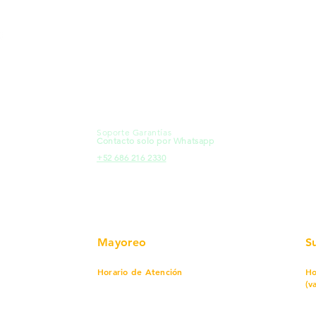
MXL
Calle del Hospital No.
Có
299Centro Cívico y Comercial
21000, Mexicali, B.C.
Ma
HMO
Blvd. Progreso 185, Villa del
Em
Cortes, 83105 Hermosillo, Son.
Re
contacto@e-proconsa.com
Pr
Servicio al Cliente
Mexicali Hermosillo
Ub
+52 686 904-4444
Fac
Soporte Garantías
HMO
Contacto solo por Whatsapp
Pro
+52 686 216 2330
Mayoreo
S
Horario de Atención
Ho
(v
Lunes a viernes
7 am a 5:30 pm
Sábado
8 am a 1:00 pm
Lu
Cerrado
Do