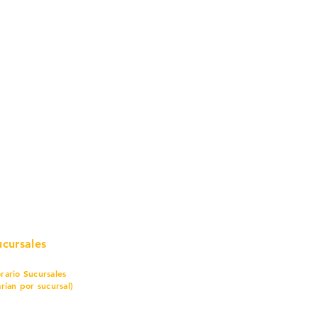
mo in
stalar
teriales para Construcción
pleo Proconsa
modela con crédito
omociones y descuentos
icaciones
turación
ductos de Ferretería
ucursales
rario Sucursales
arían por sucursal)
nes a sábado
7 am a 8 pm
mingo
8 am a 5 pm