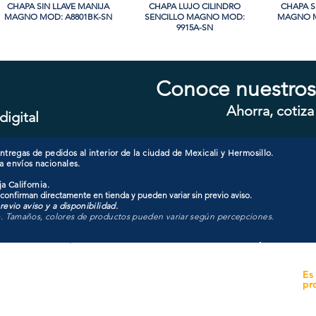
CHAPA SIN LLAVE MANIJA
Vista rápida
CHAPA LUJO CILINDRO
Vista rápida
CHAPA S
Vi
MAGNO MOD: A8801BK-SN
SENCILLO MAGNO MOD:
MAGNO M
9915A-SN
Conoce nuestros
Ahorra, cotiza
digital
CHAPA CON LLAVE MANIJA
Vista rápida
CHAPA CON LLAVE MANIJA
Vista rápida
CHAPA 
Vi
MAGNO MOD: A8801ET-SN
MAGNO MOD: A8801ET-MB
MAGNO
tregas de pedidos al interior de la ciudad de Mexicali y Hermosillo.
a envíos nacionales.
a California.
 confirman directamente en tienda y pueden variar sin previo aviso.
evio aviso y a disponibilidad.
o. Tamaños, colores de productos pueden variar según percepciones.
yecto
Unidad de atención a
Es
Sucursales
pr