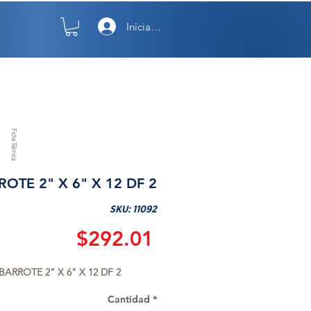
Iniciar sesión
TO
NOSOTROS
Ficha Técnica
ROTE 2" X 6" X 12 DF 2
SKU: 11092
Precio
$292.01
BARROTE 2" X 6" X 12 DF 2
Cantidad
*