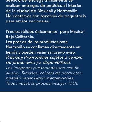
Servicio de entrega únicamente se
realizan entregas de pedidos al interior
de la ciudad de Mexicali y Hermosillo.
No contamos con servicios de paquetería
para envíos nacionales.
Precios válidos únicamente para Mexicali
Baja California.
Los precios de los productos para
Hermosillo se confirman directamente en
tienda y pueden variar sin previo aviso.
Precios y Promociones sujetos a cambio
sin previo aviso y a disponibilidad.
Las Imágenes presentadas son con fin
alusivo. Tamaños, colores de productos
pueden variar según percepciones.
Todos nuestros precios incluyen I.V.A.
HMO
Unidad de atención a