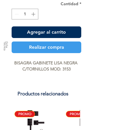
Cantidad
*
Agregar al carrito
a
F
ic
h
a
T
é
c
n
ic
Realizar compra
BISAGRA GABINETE LISA NEGRA 
C/TORNILLOS MOD: 3153
Productos relacionados
PROMO
PROMO