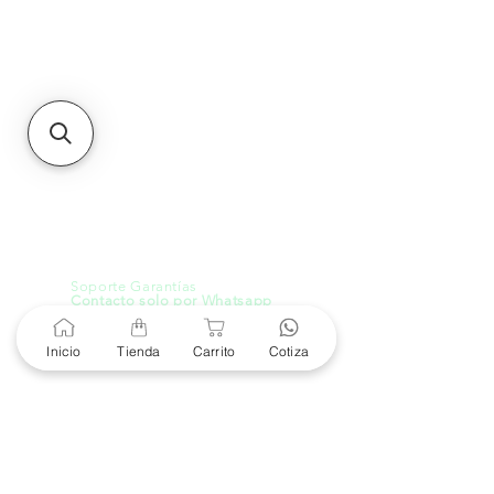
Sucursales
MXL
Calle del Hospital No.
299Centro Cívico y Comercial
21000, Mexicali, B.C.
HMO
Blvd. Progreso 185, Villa
del Cortes, 83105 Hermosillo,
Son.
contacto@e-proconsa.com
Servicio al Cliente
Mexicali Hermosillo
+52 686 904-4444
Soporte Garantías
Contacto solo por Whatsapp
+52 686 216 2330
Inicio
Tienda
Carrito
Cotiza
Cotizaciones y Soporte
Horario de Atención