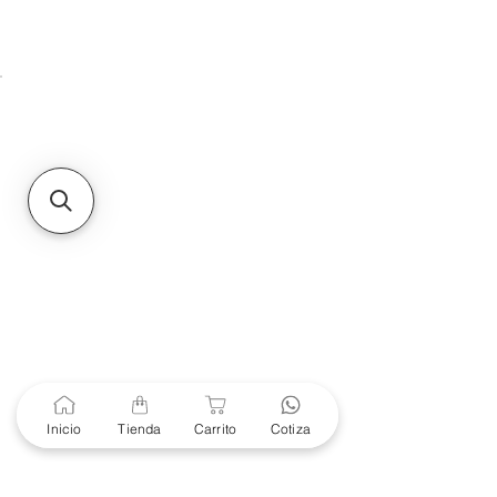
Unidad de atención a
Sucursales
MXL
Calle del Hospital No.
299Centro Cívico y Comercial
21000, Mexicali, B.C.
HMO
Blvd. Progreso 185, Villa
del Cortes, 83105 Hermosillo,
Son.
contacto@e-proconsa.com
Servicio al Cliente
Mexicali Hermosillo
+52 686 904-4444
Soporte Garantías
Contacto solo por Whatsapp
Inicio
Tienda
Carrito
Cotiza
+52 686 216 2330