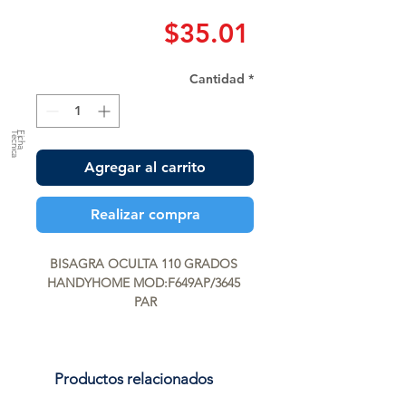
Precio
$35.01
Cantidad
*
a
F
ic
h
a
T
é
c
n
ic
Agregar al carrito
Realizar compra
BISAGRA OCULTA 110 GRADOS 
HANDYHOME MOD:F649AP/3645 
PAR
Productos relacionados