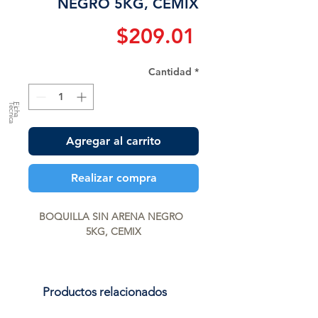
NEGRO 5KG, CEMIX
Precio
$209.01
Cantidad
*
a
F
ic
h
a
T
é
c
n
ic
Agregar al carrito
Realizar compra
BOQUILLA SIN ARENA NEGRO  
5KG, CEMIX
Productos relacionados