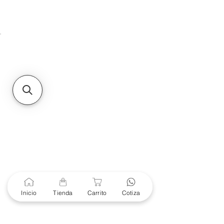
Unidad de atención a
Sucursales
MXL
Calle del Hospital No.
299Centro Cívico y Comercial
21000, Mexicali, B.C.
HMO
Blvd. Progreso 185, Villa
del Cortes, 83105 Hermosillo,
Son.
contacto@e-proconsa.com
Servicio al Cliente
Mexicali Hermosillo
+52 686 904-4444
Soporte Garantías
Contacto solo por Whatsapp
Inicio
Tienda
Carrito
Cotiza
+52 686 216 2330