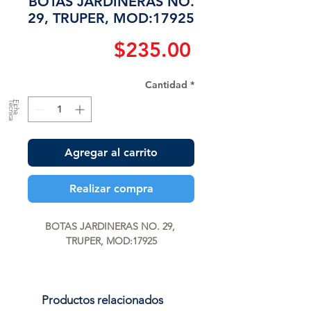
BOTAS JARDINERAS NO.
29, TRUPER, MOD:17925
Precio
$235.00
Cantidad
*
a
F
ic
h
a
T
é
c
n
ic
Agregar al carrito
Realizar compra
BOTAS JARDINERAS NO. 29, 
TRUPER, MOD:17925
Productos relacionados