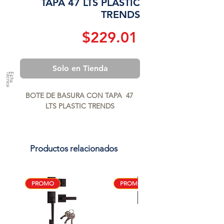
TAPA 47 LTS PLASTIC
TRENDS
Precio
$229.01
Solo en Tienda
a
F
ic
h
a
T
é
c
n
ic
BOTE DE BASURA CON TAPA  47 
LTS PLASTIC TRENDS
Productos relacionados
PROMO
PROMO