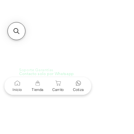
MXL
Calle del Hospital No.
299Centro Cívico y Comercial
21000, Mexicali, B.C.
HMO
Blvd. Progreso 185, Villa
del Cortes, 83105 Hermosillo,
Son.
contacto@e-proconsa.com
Servicio al Cliente
Mexicali Hermosillo
+52 686 904-4444
Soporte Garantías
Contacto solo por Whatsapp
+52 686 216 2330
Inicio
Tienda
Carrito
Cotiza
Cotizaciones y Soporte
Horario de Atención