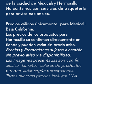
de la ciudad de Mexicali y Hermosillo.
No contamos con servicios de paquetería
para envíos nacionales.
Precios válidos únicamente para Mexicali
Baja California.
Los precios de los productos para
Hermosillo se confirman directamente en
tienda y pueden variar sin previo aviso.
Precios y Promociones sujetos a cambio
sin previo aviso y a disponibilidad.
Las Imágenes presentadas son con fin
alusivo. Tamaños, colores de productos
pueden variar según percepciones.
Todos nuestros precios incluyen I.V.A.
HMO
Unidad de atención a
Sucursales