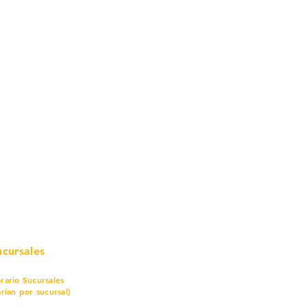
mo in
stalar
teriales para Construcción
pleo Proconsa
modela con crédito
omociones y descuentos
icaciones
turación
ductos de Ferretería
ucursales
rario Sucursales
arían por sucursal)