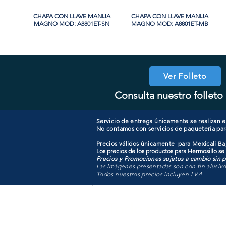
CHAPA CON LLAVE MANIJA
Vista rápida
CHAPA CON LLAVE MANIJA
Vista rápida
MAGNO MOD: A8801ET-SN
MAGNO MOD: A8801ET-MB
PROMO
Ver Folleto
Consulta nuestro folleto 
CHAPA CON LLAVE MAGNO
CHAPA SIN LLAVE MANIJA
Vista rápida
Vista rápida
COOLER PORTATIL 40 LITROS
CHAPA LUJO CILINDRO
Vista rápida
Vista rápida
MAGNO MOD: A8801BK-SN
MOD: 607ET-SS
SENCILLO MAGNO MOD:
ATIK MOD: F3700
9922B-MG
Servicio de entrega únicamente se realizan en
No contamos con servicios de paquetería par
Precios válidos únicamente para Mexicali Baj
Los precios de los productos para Hermosillo se
Precios y Promociones sujetos a cambio sin pr
Las Imágenes presentadas son con fin alusiv
Todos nuestros precios incluyen I.V.A.
Todo para tu pro