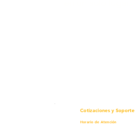
en un solo lugar.
Cotizaciones y Soporte
Horario de Atención
Lunes a viernes
8 am a 6 pm