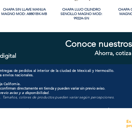
CHAPA SIN LLAVE MANIJA
Vista rápida
CHAPA LUJO CILINDRO
Vista rápida
CHAPA 
Vi
MAGNO MOD: A8801BK-MB
SENCILLO MAGNO MOD:
MAGNO
9922A-SN
PROMO
Conoce nuestros
Ahorra, cotiza
digital
CHAPA CILINDRO SENCILLO
Vista rápida
CHAPA SIN LLAVE MANIJA
Vista rápida
CHAPA 
Vi
MAGNO MOD: D101-SS
MAGNO MOD: B8802BK-BG
SENCIL
607
tregas de pedidos al interior de la ciudad de Mexicali y Hermosillo.
a envíos nacionales.
a California.
 confirman directamente en tienda y pueden variar sin previo aviso.
evio aviso y a disponibilidad.
o. Tamaños, colores de productos pueden variar según percepciones.
yecto
Unidad de atención a
Es
Sucursales
pr