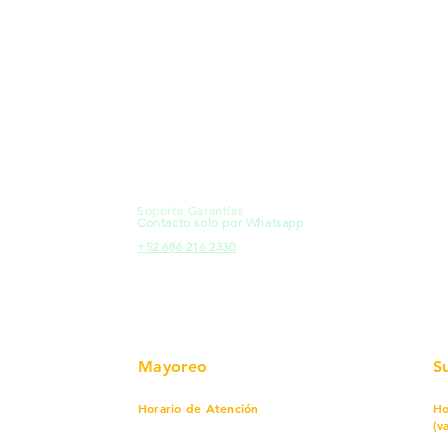
MXL
Calle del Hospital No.
Có
299Centro Cívico y Comercial
21000, Mexicali, B.C.
Ma
HMO
Blvd. Progreso 185, Villa del
Em
Cortes, 83105 Hermosillo, Son.
Re
contacto@e-proconsa.com
Pr
Servicio al Cliente
Mexicali Hermosillo
Ub
+52 686 904-4444
Fac
Soporte Garantías
HMO
Contacto solo por Whatsapp
Pro
+52 686 216 2330
Mayoreo
S
Horario de Atención
Ho
(v
Lunes a viernes
7 am a 5:30 pm