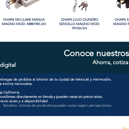
CHAPA SIN LLAVE MANIJA
Vista rápida
CHAPA LUJO CILINDRO
Vista rápida
CHAPA S
Vi
MAGNO MOD: A8801BK-SN
SENCILLO MAGNO MOD:
MAGNO M
9915A-SN
Conoce nuestros
Ahorra, cotiza
digital
CHAPA CON LLAVE MANIJA
Vista rápida
CHAPA CON LLAVE MANIJA
Vista rápida
CHAPA 
Vi
MAGNO MOD: A8801ET-SN
MAGNO MOD: A8801ET-MB
MAGNO
tregas de pedidos al interior de la ciudad de Mexicali y Hermosillo.
a envíos nacionales.
a California.
 confirman directamente en tienda y pueden variar sin previo aviso.
evio aviso y a disponibilidad.
o. Tamaños, colores de productos pueden variar según percepciones.
Unidad de atención a
Es