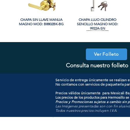
CHAPA SIN LLAVE MANIJA
Vista rápida
CHAPA LUJO CILINDRO
Vista rápida
MAGNO MOD: B8802BK-BG
SENCILLO MAGNO MOD:
9922A-SN
PROMO
PROMO
Ver Folleto
Consulta nuestro folleto 
CHAPA CON LLAVE MAGNO
CHAPA LUJO CILINDRO
Vista rápida
Vista rápida
COOLER PORTATIL 40 LITROS
CHAPA CON LLAVE MANIJA
Vista rápida
Vista rápida
SENCILLO MAGNO MOD:
MOD: 607ET-SS
MAGNO MOD: B8802ET-BG
ATIK MOD: F3700
9922B-MG
Servicio de entrega únicamente se realizan en
No contamos con servicios de paquetería par
Precios válidos únicamente para Mexicali Baj
Los precios de los productos para Hermosillo se
Precios y Promociones sujetos a cambio sin pr
Las Imágenes presentadas son con fin alusiv
Todos nuestros precios incluyen I.V.A.