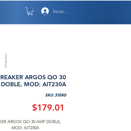
Iniciar sesión
TO
NOSOTROS
Ficha Técnica
BREAKER ARGOS QO 30
DOBLE, MOD: AIT230A
SKU: 31080
Precio
$179.01
KER ARGOS QO 30 AMP DOBLE, 
MOD: AIT230A