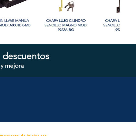
IN LLAVE MANIJA
sta rápida
CHAPA LUJO CILINDRO
Vista rápida
CHAPA LUJO CIL
Vista rápida
OD: A8801BK-MB
SENCILLO MAGNO MOD:
SENCILLO MAGNO
9922A-BG
9928A-ORB
 descuentos
 y mejora
CILINDRO DOBLE
sta rápida
CHAPA CILINDRO SENCILLO
Vista rápida
CHAPA SIN LLAVE
Vista rápida
 MOD: D102-SS
MAGNO MOD: D101-SS
MOD: 607BK-S
 momento de iniciar ese