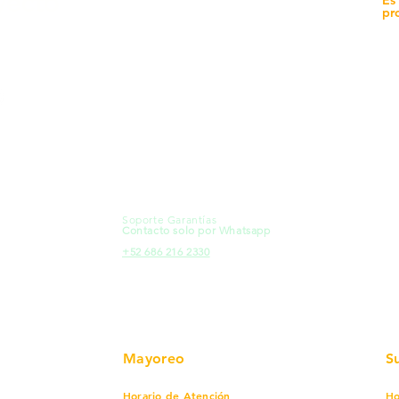
yecto
Sucursales
pr
MXL
Calle del Hospital No.
Có
299Centro Cívico y Comercial
21000, Mexicali, B.C.
Ma
HMO
Blvd. Progreso 185, Villa del
Em
Cortes, 83105 Hermosillo, Son.
Re
contacto@e-proconsa.com
Pr
Servicio al Cliente
Mexicali Hermosillo
Ub
+52 686 904-4444
Fac
Soporte Garantías
HMO
Contacto solo por Whatsapp
Pro
+52 686 216 2330
Mayoreo
S
Horario de Atención
Ho