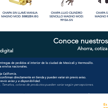
CHAPA SIN LLAVE MANIJA
Vista rápida
CHAPA LUJO CILINDRO
Vista rápida
CHAPA S
Vi
MAGNO MOD: B8802BK-BG
SENCILLO MAGNO MOD:
MAGNO M
9915A-SN
Conoce nuestros
Ahorra, cotiza
digital
CHAPA CON LLAVE MANIJA
Vista rápida
CHAPA CON LLAVE MANIJA
Vista rápida
CHAPA 
Vi
MAGNO MOD: A8801ET-MB
MAGNO MOD: A8801ET-SN
MAGNO
tregas de pedidos al interior de la ciudad de Mexicali y Hermosillo.
a envíos nacionales.
a California.
 confirman directamente en tienda y pueden variar sin previo aviso.
evio aviso y a disponibilidad.
o. Tamaños, colores de productos pueden variar según percepciones.
yecto
Unidad de atención a
Es
Sucursales
pr