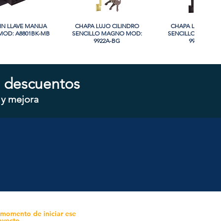
IN LLAVE MANIJA
sta rápida
CHAPA LUJO CILINDRO
Vista rápida
CHAPA LUJO CIL
Vista rápida
OD: A8801BK-MB
SENCILLO MAGNO MOD:
SENCILLO MAGNO
9922A-BG
9922B-MG
 descuentos
 y mejora
CILINDRO DOBLE
sta rápida
CHAPA CON LLAVE MAGNO
Vista rápida
CHAPA COMBO CIL
Vista rápida
 MOD: D102-SS
MOD: 607ET-SS
SENCILLO MAGNO
607ET+D101-S
 momento de iniciar ese
oyecto