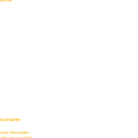
mo in
stalar
teriales para Construcción
pleo Proconsa
modela con crédito
omociones y descuentos
icaciones
turación
ductos de Ferretería
ucursales
rario Sucursales
arían por sucursal)