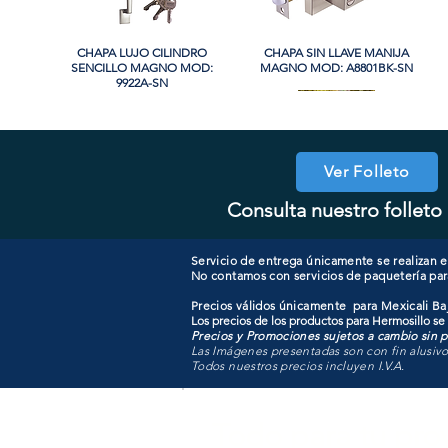
CHAPA LUJO CILINDRO
Vista rápida
CHAPA SIN LLAVE MANIJA
Vista rápida
SENCILLO MAGNO MOD:
MAGNO MOD: A8801BK-SN
9922A-SN
PROMO
PROMO
Ver Folleto
Consulta nuestro folleto 
CHAPA CILINDRO SENCILLO
CHAPA CON LLAVE MANIJA
Vista rápida
Vista rápida
COOLER PORTATIL 40 LITROS
CHAPA LUJO CILINDRO
Vista rápida
Vista rápida
MAGNO MOD: B8802ET-BG
MAGNO MOD: D101-SS
SENCILLO MAGNO MOD:
ATIK MOD: F3700
9928A-ORB
Servicio de entrega únicamente se realizan en
No contamos con servicios de paquetería par
Precios válidos únicamente para Mexicali Baj
Los precios de los productos para Hermosillo se
Precios y Promociones sujetos a cambio sin pr
Las Imágenes presentadas son con fin alusiv
Todos nuestros precios incluyen I.V.A.
Todo para tu pro