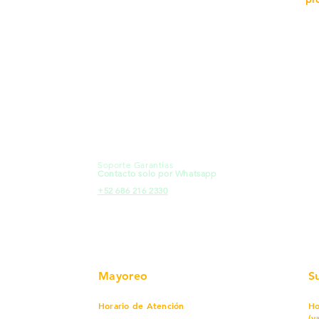
MXL
Calle del Hospital No.
Có
299Centro Cívico y Comercial
21000, Mexicali, B.C.
Ma
HMO
Blvd. Progreso 185, Villa del
Em
Cortes, 83105 Hermosillo, Son.
Re
contacto@e-proconsa.com
Pr
Servicio al Cliente
Mexicali Hermosillo
Ub
+52 686 904-4444
Fac
Soporte Garantías
HMO
Contacto solo por Whatsapp
Pro
+52 686 216 2330
Mayoreo
S
Horario de Atención
Ho
(v