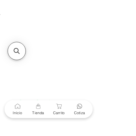
Unidad de atención a
Sucursales
MXL
Calle del Hospital No.
299Centro Cívico y Comercial
21000, Mexicali, B.C.
HMO
Blvd. Progreso 185, Villa
del Cortes, 83105 Hermosillo,
Son.
contacto@e-proconsa.com
Servicio al Cliente
Mexicali Hermosillo
+52 686 904-4444
Soporte Garantías
Contacto solo por Whatsapp
Inicio
Tienda
Carrito
Cotiza
+52 686 216 2330