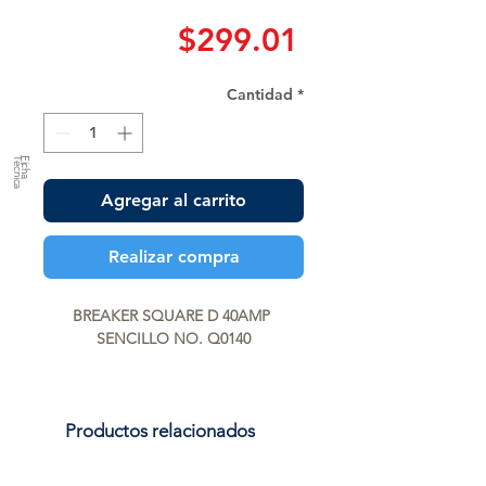
Precio
$299.01
Cantidad
*
a
F
ic
h
a
T
é
c
n
ic
Agregar al carrito
Realizar compra
BREAKER SQUARE D 40AMP 
SENCILLO NO. Q0140
Productos relacionados