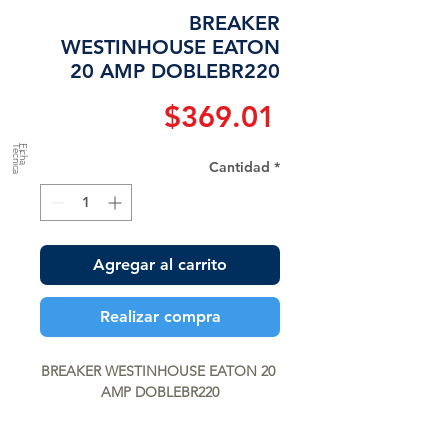
BREAKER
WESTINHOUSE EATON
20 AMP DOBLEBR220
Precio
$369.01
a
F
ic
h
a
T
é
c
n
ic
Cantidad
*
Agregar al carrito
Realizar compra
BREAKER WESTINHOUSE EATON 20 
AMP DOBLEBR220