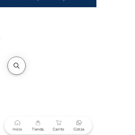
HMO
Unidad de atención a
Sucursales
MXL
Calle del Hospital No.
299Centro Cívico y Comercial
21000, Mexicali, B.C.
HMO
Blvd. Progreso 185, Villa
del Cortes, 83105 Hermosillo,
Son.
contacto@e-proconsa.com
Servicio al Cliente
Mexicali Hermosillo
+52 686 904-4444
Soporte Garantías
Contacto solo por Whatsapp
Inicio
Tienda
Carrito
Cotiza