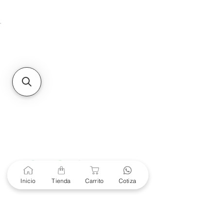
Unidad de atención a
Sucursales
MXL
Calle del Hospital No.
299Centro Cívico y Comercial
21000, Mexicali, B.C.
HMO
Blvd. Progreso 185, Villa
del Cortes, 83105 Hermosillo,
Son.
contacto@e-proconsa.com
Servicio al Cliente
Mexicali Hermosillo
+52 686 904-4444
Soporte Garantías
Contacto solo por Whatsapp
Inicio
Tienda
Carrito
Cotiza
+52 686 216 2330