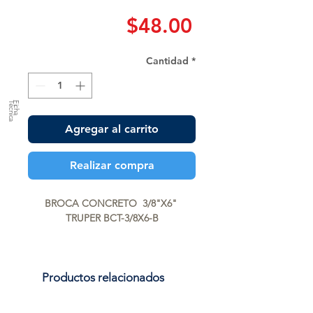
Precio
$48.00
Cantidad
*
a
F
ic
h
a
T
é
c
n
ic
Agregar al carrito
Realizar compra
BROCA CONCRETO  3/8"X6" 
TRUPER BCT-3/8X6-B
Productos relacionados