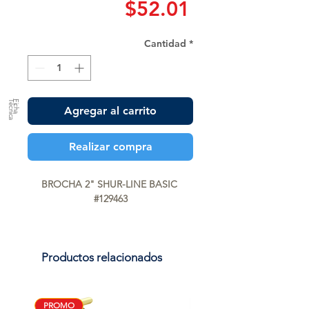
Precio
$52.01
Cantidad
*
a
F
ic
h
a
T
é
c
n
ic
Agregar al carrito
Realizar compra
BROCHA 2" SHUR-LINE BASIC 
#129463
Productos relacionados
PROMO