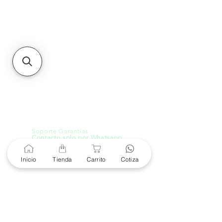
Unidad de atención a
Sucursales
MXL
Calle del Hospital No.
299Centro Cívico y Comercial
21000, Mexicali, B.C.
HMO
Blvd. Progreso 185, Villa
del Cortes, 83105 Hermosillo,
Son.
contacto@e-proconsa.com
Servicio al Cliente
Mexicali Hermosillo
+52 686 904-4444
Soporte Garantías
Contacto solo por Whatsapp
+52 686 216 2330
Inicio
Tienda
Carrito
Cotiza
Cotizaciones y Soporte