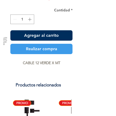
Cantidad
*
Agregar al carrito
a
F
ic
h
a
T
é
c
n
ic
Realizar compra
CABLE 12 VERDE X MT
Productos relacionados
PROMO
PROMO