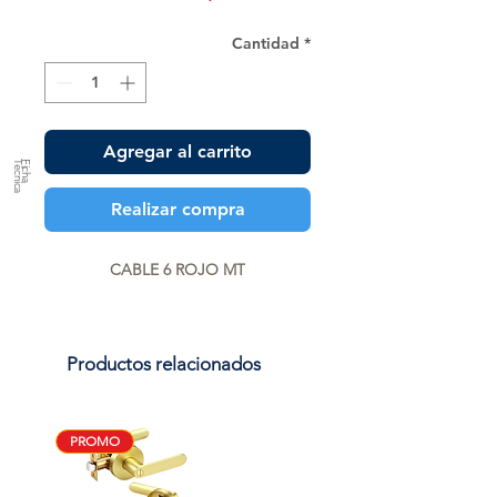
Cantidad
*
Agregar al carrito
a
F
ic
h
a
T
é
c
n
ic
Realizar compra
CABLE 6 ROJO MT
Productos relacionados
PROMO