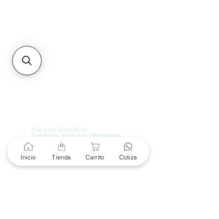
Unidad de atención a
Sucursales
MXL
Calle del Hospital No.
299Centro Cívico y Comercial
21000, Mexicali, B.C.
HMO
Blvd. Progreso 185, Villa
del Cortes, 83105 Hermosillo,
Son.
contacto@e-proconsa.com
Servicio al Cliente
Mexicali Hermosillo
+52 686 904-4444
Soporte Garantías
Contacto solo por Whatsapp
+52 686 216 2330
Inicio
Tienda
Carrito
Cotiza
Cotizaciones y Soporte