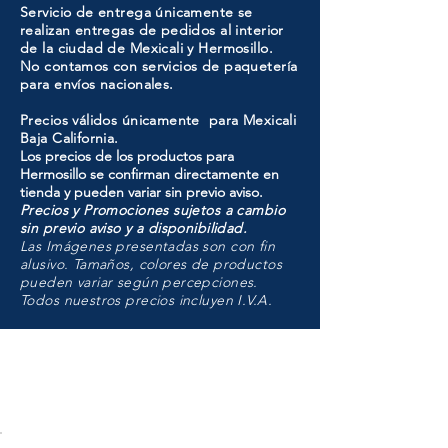
Servicio de entrega únicamente se
realizan entregas de pedidos al interior
de la ciudad de Mexicali y Hermosillo.
No contamos con servicios de paquetería
para envíos nacionales.
Precios válidos únicamente para Mexicali
Baja California.
Los precios de los productos para
Hermosillo se confirman directamente en
tienda y pueden variar sin previo aviso.
Precios y Promociones sujetos a cambio
sin previo aviso y a disponibilidad.
Las Imágenes presentadas son con fin
alusivo. Tamaños, colores de productos
pueden variar según percepciones.
Todos nuestros precios incluyen I.V.A.
HMO