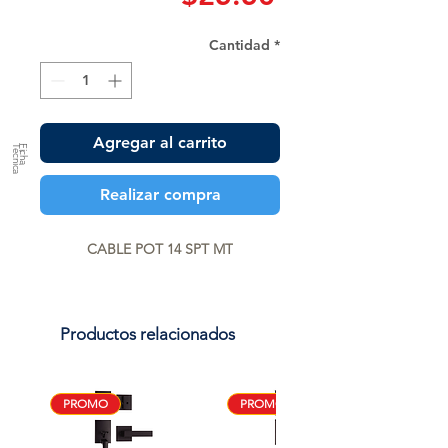
Cantidad
*
Agregar al carrito
a
F
ic
h
a
T
é
c
n
ic
Realizar compra
CABLE POT 14 SPT MT
Productos relacionados
PROMO
PROMO