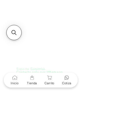
Unidad de atención a
Sucursales
MXL
Calle del Hospital No.
299Centro Cívico y Comercial
21000, Mexicali, B.C.
HMO
Blvd. Progreso 185, Villa
del Cortes, 83105 Hermosillo,
Son.
contacto@e-proconsa.com
Servicio al Cliente
Mexicali Hermosillo
+52 686 904-4444
Soporte Garantías
Contacto solo por Whatsapp
+52 686 216 2330
Inicio
Tienda
Carrito
Cotiza
Cotizaciones y Soporte