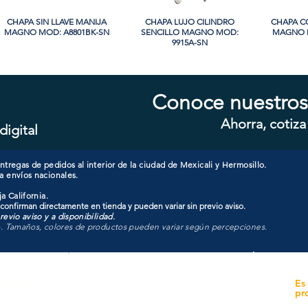
CHAPA SIN LLAVE MANIJA
Vista rápida
CHAPA LUJO CILINDRO
Vista rápida
CHAPA C
Vi
MAGNO MOD: A8801BK-SN
SENCILLO MAGNO MOD:
MAGNO M
9915A-SN
PROMO
PROMO
Conoce nuestros
Ahorra, cotiza
digital
CHAPA CON LLAVE MAGNO
Vista rápida
CHAPA LUJO CILINDRO
Vista rápida
CHAPA C
Vi
MOD: 607ET-SS
SENCILLO MAGNO MOD:
MAGNO M
9928A-ORB
tregas de pedidos al interior de la ciudad de Mexicali y Hermosillo.
a envíos nacionales.
a California.
 confirman directamente en tienda y pueden variar sin previo aviso.
evio aviso y a disponibilidad.
o. Tamaños, colores de productos pueden variar según percepciones.
yecto
Unidad de atención a
Es
Sucursales
pr