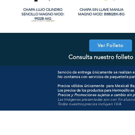
CHAPA LUJO CILINDRO
Vista rápida
CHAPA SIN LLAVE MANIJA
Vista rápida
SENCILLO MAGNO MOD:
MAGNO MOD: B8802BK-BG
9922B-MG
Ver Folleto
Consulta nuestro folleto 
COOLER PORTATIL 40 LITROS
CHAPA CILINDRO DOBLE
Vista rápida
Vista rápida
CHAPA COMBO CILINDRO
CHAPA LUJO CILINDRO
Vista rápida
Vista rápida
MAGNO MOD: D102-SS
ATIK MOD: F3700
SENCILLO MAGNO MOD:
SENCILLO MAGNO MOD:
607ET+D101-SS
9922A-SN
Servicio de entrega únicamente se realizan en
No contamos con servicios de paquetería par
Precios válidos únicamente para Mexicali Baj
Los precios de los productos para Hermosillo se
Precios y Promociones sujetos a cambio sin pr
Las Imágenes presentadas son con fin alusiv
Todos nuestros precios incluyen I.V.A.
Todo para tu pro