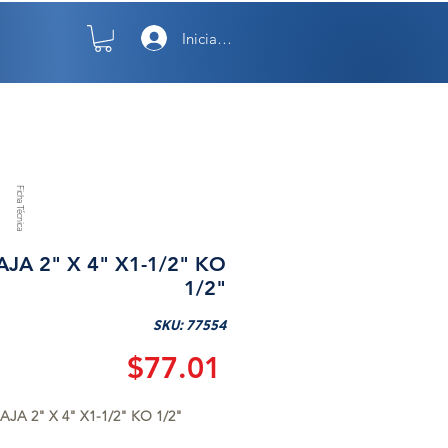
Iniciar sesión
TO
NOSOTROS
Ficha Técnica
AJA 2" X 4" X1-1/2" KO
1/2"
SKU: 77554
Precio
$77.01
AJA 2" X 4" X1-1/2" KO 1/2"