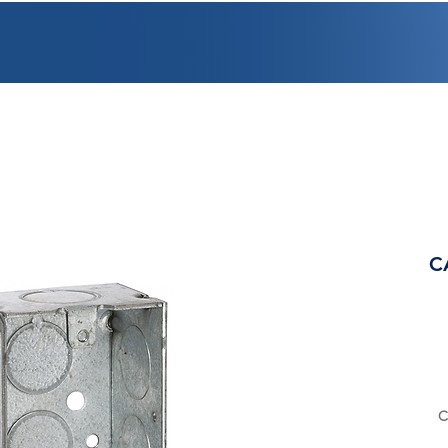
PROMOCIONES
FACTURACIÓN
UBICACIONES
EMPLEO
CRÉDI
C
C