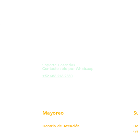
MXL
Calle del Hospital No.
Có
299Centro Cívico y Comercial
21000, Mexicali, B.C.
Ma
HMO
Blvd. Progreso 185, Villa del
Em
Cortes, 83105 Hermosillo, Son.
Re
contacto@e-proconsa.com
Pr
Servicio al Cliente
Mexicali Hermosillo
Ub
+52 686 904-4444
Fac
Soporte Garantías
HMO
Contacto solo por Whatsapp
Pro
+52 686 216 2330
Mayoreo
S
Horario de Atención
Ho
(v
Lunes a viernes
7 am a 5:30 pm