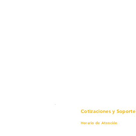
en un solo lugar.
Cotizaciones y Soporte
Horario de Atención
Lunes a viernes
8 am a 6 pm