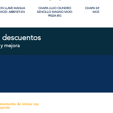
ON LLAVE MANIJA
sta rápida
CHAPA LUJO CILINDRO
Vista rápida
CHAPA SIN LLAVE
Vista rápida
OD: A8801ET-SN
SENCILLO MAGNO MOD:
MOD: 607BK-S
9922A-BG
 descuentos
 y mejora
ON LLAVE MANIJA
sta rápida
CHAPA CON LLAVE MANIJA
Vista rápida
CHAPA SIN LLAVE 
Vista rápida
OD: B8802ET-BG
MAGNO MOD: A8801ET-MB
MAGNO MOD: A880
 momento de iniciar ese
oyecto