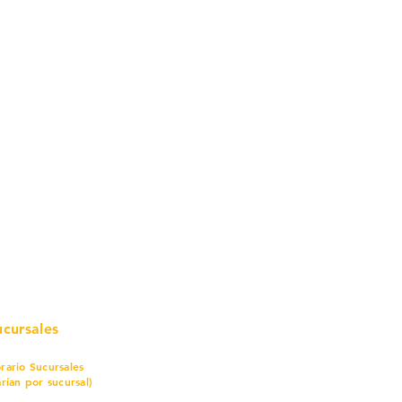
mo in
stalar
teriales para Construcción
pleo Proconsa
modela con crédito
omociones y descuentos
icaciones
turación
ductos de Ferretería
ucursales
rario Sucursales
arían por sucursal)