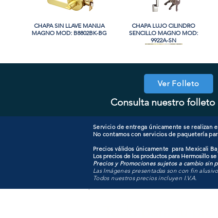
CHAPA SIN LLAVE MANIJA
Vista rápida
CHAPA LUJO CILINDRO
Vista rápida
MAGNO MOD: B8802BK-BG
SENCILLO MAGNO MOD:
9922A-SN
PROMO
PROMO
Ver Folleto
Consulta nuestro folleto 
CHAPA CON LLAVE MAGNO
CHAPA LUJO CILINDRO
Vista rápida
Vista rápida
COOLER PORTATIL 40 LITROS
CHAPA CON LLAVE MANIJA
Vista rápida
Vista rápida
SENCILLO MAGNO MOD:
MOD: 607ET-SS
MAGNO MOD: B8802ET-BG
ATIK MOD: F3700
9922B-MG
Servicio de entrega únicamente se realizan en
No contamos con servicios de paquetería par
Precios válidos únicamente para Mexicali Baj
Los precios de los productos para Hermosillo se
Precios y Promociones sujetos a cambio sin pr
Las Imágenes presentadas son con fin alusiv
Todos nuestros precios incluyen I.V.A.
Todo para tu pro