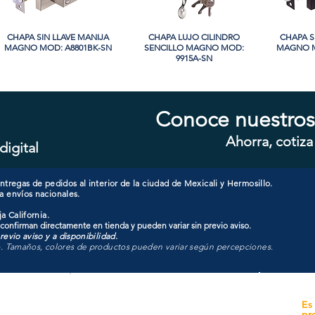
CHAPA SIN LLAVE MANIJA
Vista rápida
CHAPA LUJO CILINDRO
Vista rápida
CHAPA S
Vi
MAGNO MOD: A8801BK-SN
SENCILLO MAGNO MOD:
MAGNO M
9915A-SN
Conoce nuestros
Ahorra, cotiza
digital
CHAPA CON LLAVE MANIJA
Vista rápida
CHAPA CON LLAVE MANIJA
Vista rápida
CHAPA 
Vi
MAGNO MOD: A8801ET-SN
MAGNO MOD: A8801ET-MB
MAGNO
tregas de pedidos al interior de la ciudad de Mexicali y Hermosillo.
a envíos nacionales.
a California.
 confirman directamente en tienda y pueden variar sin previo aviso.
evio aviso y a disponibilidad.
o. Tamaños, colores de productos pueden variar según percepciones.
yecto
Unidad de atención a
Es
Sucursales
pr