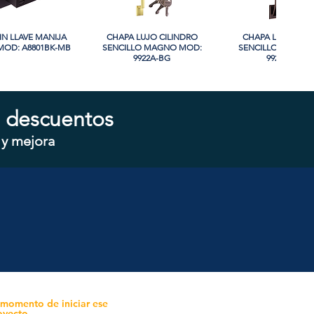
IN LLAVE MANIJA
sta rápida
CHAPA LUJO CILINDRO
Vista rápida
CHAPA LUJO CIL
Vista rápida
OD: A8801BK-MB
SENCILLO MAGNO MOD:
SENCILLO MAGNO
9922A-BG
9928A-ORB
 descuentos
 y mejora
CILINDRO DOBLE
sta rápida
CHAPA CILINDRO SENCILLO
Vista rápida
CHAPA SIN LLAVE
Vista rápida
 MOD: D102-SS
MAGNO MOD: D101-SS
MOD: 607BK-S
 momento de iniciar ese
oyecto