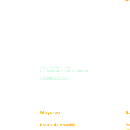
MXL
Calle del Hospital No.
Có
299Centro Cívico y Comercial
21000, Mexicali, B.C.
Ma
HMO
Blvd. Progreso 185, Villa del
Em
Cortes, 83105 Hermosillo, Son.
Re
contacto@e-proconsa.com
Pr
Servicio al Cliente
Mexicali Hermosillo
Ub
+52 686 904-4444
Fac
Soporte Garantías
HMO
Contacto solo por Whatsapp
Pro
+52 686 216 2330
Mayoreo
S
Horario de Atención
Ho
(v