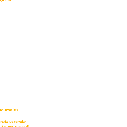
mo in
stalar
teriales para Construcción
pleo Proconsa
modela con crédito
omociones y descuentos
icaciones
turación
ductos de Ferretería
ucursales
rario Sucursales
arían por sucursal)