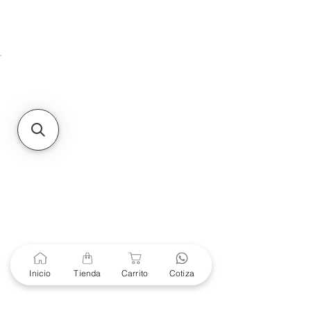
Unidad de atención a
Sucursales
MXL
Calle del Hospital No.
299Centro Cívico y Comercial
21000, Mexicali, B.C.
HMO
Blvd. Progreso 185, Villa
del Cortes, 83105 Hermosillo,
Son.
contacto@e-proconsa.com
Servicio al Cliente
Mexicali Hermosillo
+52 686 904-4444
Soporte Garantías
Contacto solo por Whatsapp
Inicio
Tienda
Carrito
Cotiza
+52 686 216 2330