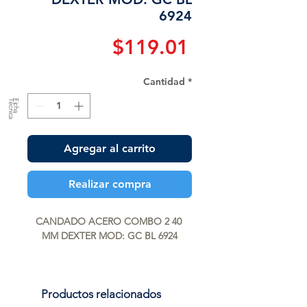
6924
Precio
$119.01
Cantidad
*
a
F
ic
h
a
T
é
c
n
ic
Agregar al carrito
Realizar compra
CANDADO ACERO COMBO 2 40 
MM DEXTER MOD: GC BL 6924
Productos relacionados