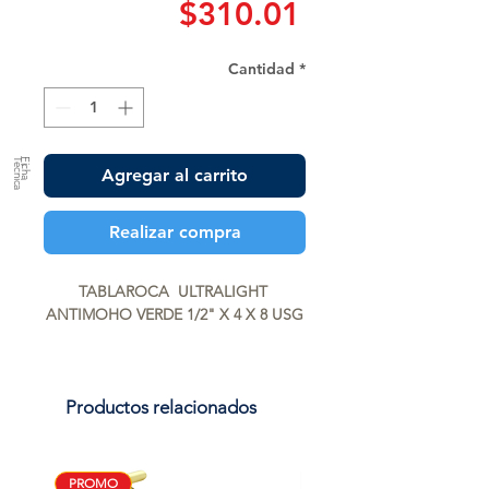
Precio
$310.01
Cantidad
*
a
F
ic
h
a
T
é
c
n
ic
Agregar al carrito
Realizar compra
TABLAROCA  ULTRALIGHT 
ANTIMOHO VERDE 1/2" X 4 X 8 USG
Productos relacionados
PROMO