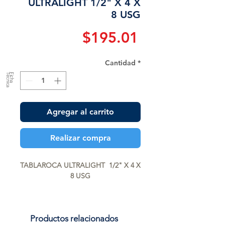
ULTRALIGHT 1/2" X 4 X
8 USG
Precio
$195.01
Cantidad
*
a
F
ic
h
a
T
é
c
n
ic
Agregar al carrito
Realizar compra
TABLAROCA ULTRALIGHT  1/2" X 4 X 
8 USG
Productos relacionados