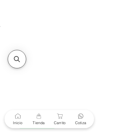
HMO
Unidad de atención a
Sucursales
MXL
Calle del Hospital No.
299Centro Cívico y Comercial
21000, Mexicali, B.C.
HMO
Blvd. Progreso 185, Villa
del Cortes, 83105 Hermosillo,
Son.
contacto@e-proconsa.com
Servicio al Cliente
Mexicali Hermosillo
+52 686 904-4444
Soporte Garantías
Contacto solo por Whatsapp
Inicio
Tienda
Carrito
Cotiza
+52 686 216 2330