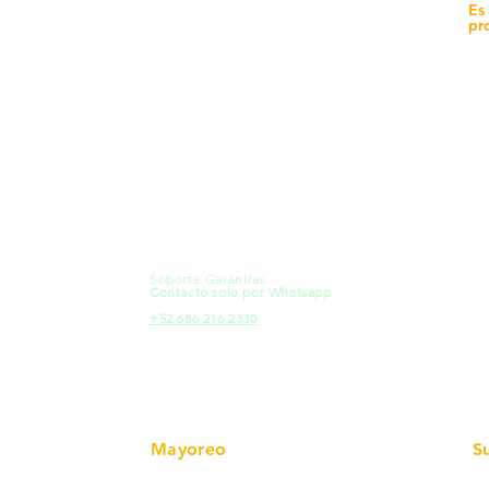
yecto
Unidad de atención a
Es
Sucursales
pr
MXL
Calle del Hospital No.
Có
299Centro Cívico y Comercial
21000, Mexicali, B.C.
Ma
HMO
Blvd. Progreso 185, Villa del
Em
Cortes, 83105 Hermosillo, Son.
Re
contacto@e-proconsa.com
Pr
Servicio al Cliente
Mexicali Hermosillo
Ub
+52 686 904-4444
Fac
Soporte Garantías
HMO
Contacto solo por Whatsapp
Pro
+52 686 216 2330
Mayoreo
S