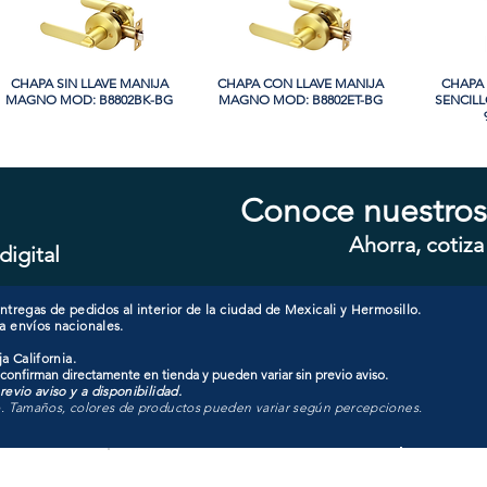
CHAPA SIN LLAVE MANIJA
Vista rápida
CHAPA CON LLAVE MANIJA
Vista rápida
CHAPA 
Vi
MAGNO MOD: B8802BK-BG
MAGNO MOD: B8802ET-BG
SENCIL
Conoce nuestros
Ahorra, cotiza
digital
CHAPA SIN LLAVE MANIJA
Vista rápida
CHAPA CON LLAVE MANIJA
Vista rápida
CHAPA C
Vi
MAGNO MOD: A8801BK-SN
MAGNO MOD: A8801ET-MB
MAGNO M
tregas de pedidos al interior de la ciudad de Mexicali y Hermosillo.
a envíos nacionales.
a California.
 confirman directamente en tienda y pueden variar sin previo aviso.
evio aviso y a disponibilidad.
o. Tamaños, colores de productos pueden variar según percepciones.