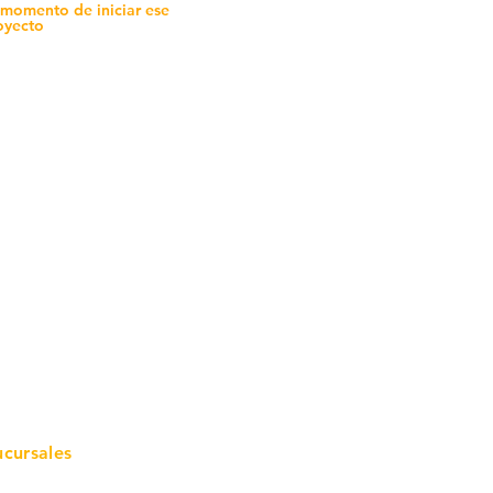
 momento de iniciar ese
oyecto
mo in
stalar
teriales para Construcción
pleo Proconsa
modela con crédito
omociones y descuentos
icaciones
turación
ductos de Ferretería
ucursales