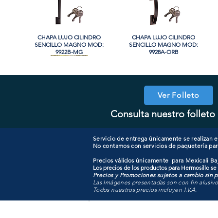
CHAPA LUJO CILINDRO
Vista rápida
CHAPA LUJO CILINDRO
Vista rápida
SENCILLO MAGNO MOD:
SENCILLO MAGNO MOD:
9922B-MG
9928A-ORB
Ver Folleto
Consulta nuestro folleto 
COOLER PORTATIL 40 LITROS
CHAPA LUJO CILINDRO
Vista rápida
Vista rápida
CHAPA COMBO CILINDRO
CHAPA LUJO CILINDRO
Vista rápida
Vista rápida
SENCILLO MAGNO MOD:
ATIK MOD: F3700
SENCILLO MAGNO MOD:
SENCILLO MAGNO MOD:
9915A-SN
607ET+D101-SS
9922A-BG
Servicio de entrega únicamente se realizan en
No contamos con servicios de paquetería par
Precios válidos únicamente para Mexicali Baj
Los precios de los productos para Hermosillo se
Precios y Promociones sujetos a cambio sin pr
Las Imágenes presentadas son con fin alusiv
Todos nuestros precios incluyen I.V.A.