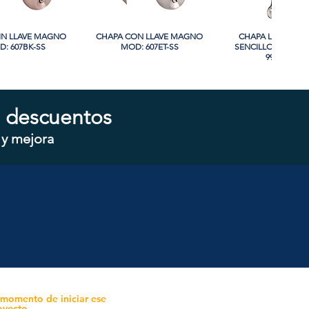
IN LLAVE MAGNO
sta rápida
CHAPA CON LLAVE MAGNO
Vista rápida
CHAPA LUJO CIL
Vista rápida
: 607BK-SS
MOD: 607ET-SS
SENCILLO MAGNO
9915A-SN
 descuentos
 y mejora
IN LLAVE MANIJA
sta rápida
CHAPA CILINDRO SENCILLO
Vista rápida
CHAPA CILINDRO 
Vista rápida
OD: A8801BK-MB
MAGNO MOD: D101-SS
MAGNO MOD: D10
 momento de iniciar ese
oyecto