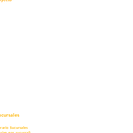
mo in
stalar
teriales para Construcción
pleo Proconsa
modela con crédito
omociones y descuentos
icaciones
turación
ductos de Ferretería
ucursales
rario Sucursales
arían por sucursal)