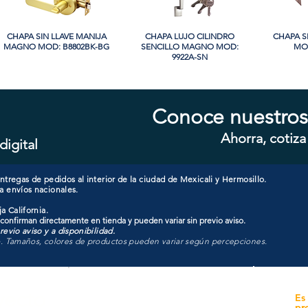
CHAPA SIN LLAVE MANIJA
Vista rápida
CHAPA LUJO CILINDRO
Vista rápida
CHAPA S
Vi
MAGNO MOD: B8802BK-BG
SENCILLO MAGNO MOD:
MOD
9922A-SN
Conoce nuestros
Ahorra, cotiza
digital
CHAPA CON LLAVE MANIJA
Vista rápida
CHAPA CON LLAVE MANIJA
Vista rápida
CHAPA S
Vi
MAGNO MOD: A8801ET-MB
MAGNO MOD: A8801ET-SN
MAGNO M
tregas de pedidos al interior de la ciudad de Mexicali y Hermosillo.
a envíos nacionales.
a California.
 confirman directamente en tienda y pueden variar sin previo aviso.
evio aviso y a disponibilidad.
o. Tamaños, colores de productos pueden variar según percepciones.
yecto
Unidad de atención a
Es
Sucursales
pr