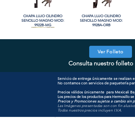
CHAPA LUJO CILINDRO
Vista rápida
CHAPA LUJO CILINDRO
Vista rápida
SENCILLO MAGNO MOD:
SENCILLO MAGNO MOD:
9922B-MG
9928A-ORB
Ver Folleto
Consulta nuestro folleto 
COOLER PORTATIL 40 LITROS
CHAPA LUJO CILINDRO
Vista rápida
Vista rápida
CHAPA COMBO CILINDRO
CHAPA SIN LLAVE MANIJA
Vista rápida
Vista rápida
SENCILLO MAGNO MOD:
ATIK MOD: F3700
MAGNO MOD: A8801BK-SN
SENCILLO MAGNO MOD:
9922A-BG
607ET+D101-SS
Servicio de entrega únicamente se realizan en
No contamos con servicios de paquetería par
Precios válidos únicamente para Mexicali Baj
Los precios de los productos para Hermosillo se
Precios y Promociones sujetos a cambio sin pr
Las Imágenes presentadas son con fin alusiv
Todos nuestros precios incluyen I.V.A.
Todo para tu pro