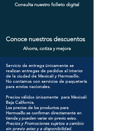
SENCILLO MAGNO MOD: 9928A-
Consulta nuestro folleto digital
MAGNO MOD: A8801BK-MB
MAGNO MOD: A8801BK-SN
MAGNO MOD: A8801ET-MB
MAGNO MOD: B8802ET-BG
MAGNO MOD: D101-SS
MOD: 607ET-SS
SENCILLO MAGNO MOD: 9915A-
SENCILLO MAGNO MOD: 9922A-
SENCILLO MAGNO MOD: 9922B-
MAGNO MOD: A8801ET-SN
MAGNO MOD: D102-SS
ATIK MOD: F3700
MOD: 607BK-SS
ORB
MG
SN
BG
Conoce nuestros descuentos
Ahorra, cotiza y mejora
Servicio de entrega únicamente se
realizan entregas de pedidos al interior
de la ciudad de Mexicali y Hermosillo.
No contamos con servicios de paquetería
para envíos nacionales.
Precios válidos únicamente para Mexicali
Baja California.
Los precios de los productos para
Hermosillo se confirman directamente en
tienda y pueden variar sin previo aviso.
Precios y Promociones sujetos a cambio
sin previo aviso y a disponibilidad.