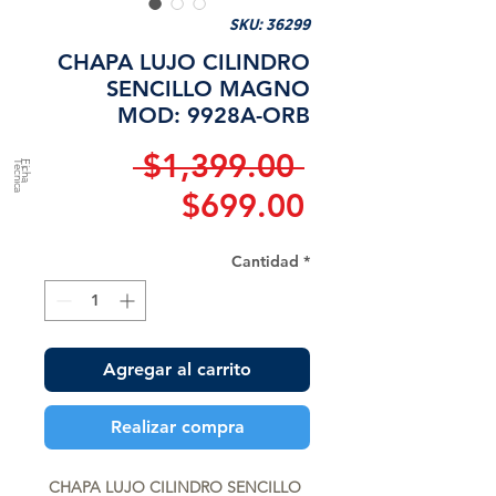
SKU: 36299
CHAPA LUJO CILINDRO
SENCILLO MAGNO
MOD: 9928A-ORB
Precio
 $1,399.00 
a
F
ic
h
a
T
é
c
n
ic
Precio
$699.00
de
Cantidad
*
oferta
Agregar al carrito
Realizar compra
CHAPA LUJO CILINDRO SENCILLO 