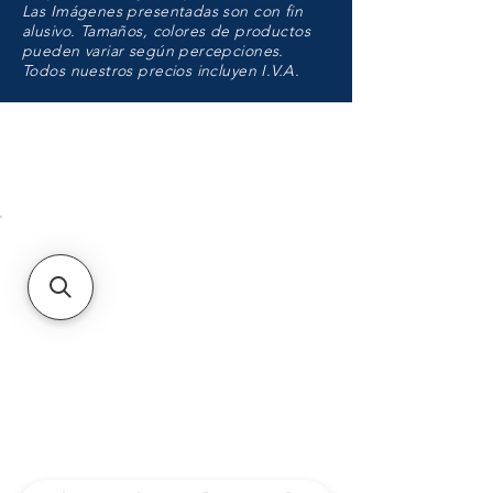
Las Imágenes presentadas son con fin
alusivo. Tamaños, colores de productos
pueden variar según percepciones.
Todos nuestros precios incluyen I.V.A.
HMO
Unidad de atención a
Sucursales
MXL
Calle del Hospital No.
299Centro Cívico y Comercial
21000, Mexicali, B.C.
HMO
Blvd. Progreso 185, Villa
del Cortes, 83105 Hermosillo,
Son.
contacto@e-proconsa.com
Servicio al Cliente
Mexicali Hermosillo