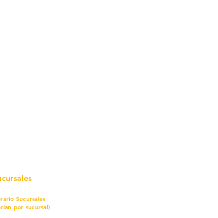
mo in
stalar
teriales para Construcción
pleo Proconsa
modela con crédito
omociones y descuentos
icaciones
turación
ductos de Ferretería
ucursales
rario Sucursales
arían por sucursal)