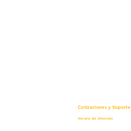
en un solo lugar.
Cotizaciones y Soporte
Horario de Atención
Lunes a viernes
8 am a 6 pm