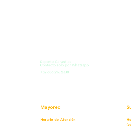
MXL
Calle del Hospital No.
Có
299Centro Cívico y Comercial
21000, Mexicali, B.C.
Ma
HMO
Blvd. Progreso 185, Villa del
Em
Cortes, 83105 Hermosillo, Son.
Re
contacto@e-proconsa.com
Pr
Servicio al Cliente
Mexicali Hermosillo
Ub
+52 686 904-4444
Fac
Soporte Garantías
HMO
Contacto solo por Whatsapp
Pro
+52 686 216 2330
Mayoreo
S
Horario de Atención
Ho
(v
Lunes a viernes
7 am a 5:30 pm