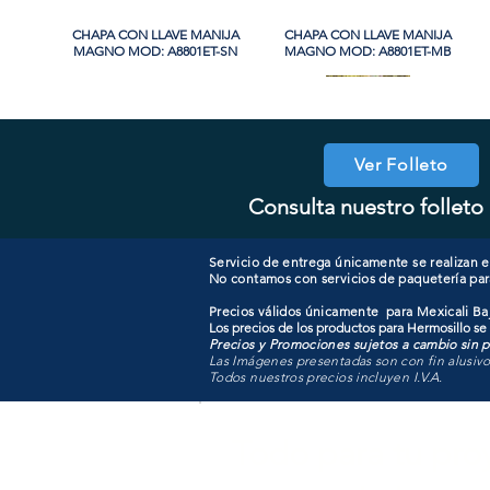
CHAPA CON LLAVE MANIJA
Vista rápida
CHAPA CON LLAVE MANIJA
Vista rápida
MAGNO MOD: A8801ET-SN
MAGNO MOD: A8801ET-MB
PROMO
Ver Folleto
Consulta nuestro folleto 
CHAPA CON LLAVE MAGNO
CHAPA SIN LLAVE MANIJA
Vista rápida
Vista rápida
COOLER PORTATIL 40 LITROS
CHAPA LUJO CILINDRO
Vista rápida
Vista rápida
MAGNO MOD: A8801BK-SN
MOD: 607ET-SS
SENCILLO MAGNO MOD:
ATIK MOD: F3700
9922B-MG
Servicio de entrega únicamente se realizan en
No contamos con servicios de paquetería par
Precios válidos únicamente para Mexicali Baj
Los precios de los productos para Hermosillo se
Precios y Promociones sujetos a cambio sin pr
Las Imágenes presentadas son con fin alusiv
Todos nuestros precios incluyen I.V.A.
Todo para tu pro