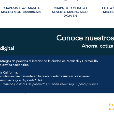
CHAPA SIN LLAVE MANIJA
Vista rápida
CHAPA LUJO CILINDRO
Vista rápida
CHAPA 
Vi
MAGNO MOD: A8801BK-MB
SENCILLO MAGNO MOD:
MAGNO
9922A-SN
PROMO
Conoce nuestros
Ahorra, cotiza
digital
CHAPA CILINDRO SENCILLO
Vista rápida
CHAPA SIN LLAVE MANIJA
Vista rápida
CHAPA 
Vi
MAGNO MOD: D101-SS
MAGNO MOD: B8802BK-BG
SENCIL
607
tregas de pedidos al interior de la ciudad de Mexicali y Hermosillo.
a envíos nacionales.
a California.
 confirman directamente en tienda y pueden variar sin previo aviso.
evio aviso y a disponibilidad.
o. Tamaños, colores de productos pueden variar según percepciones.
yecto
Unidad de atención a
Es
Sucursales
pr