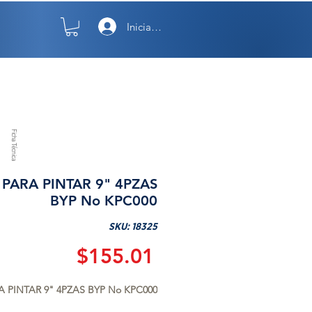
Iniciar sesión
TO
NOSOTROS
Ficha Técnica
 PARA PINTAR 9" 4PZAS
BYP No KPC000
SKU: 18325
Precio
$155.01
A PINTAR 9" 4PZAS BYP No KPC000