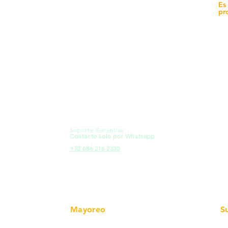
yecto
Unidad de atención a
Es
Sucursales
pr
MXL
Calle del Hospital No.
Có
299Centro Cívico y Comercial
21000, Mexicali, B.C.
Ma
HMO
Blvd. Progreso 185, Villa del
Em
Cortes, 83105 Hermosillo, Son.
Re
contacto@e-proconsa.com
Pr
Servicio al Cliente
Mexicali Hermosillo
Ub
+52 686 904-4444
Fac
Soporte Garantías
HMO
Contacto solo por Whatsapp
Pro
+52 686 216 2330
Mayoreo
S