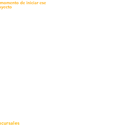
 momento de iniciar ese
oyecto
mo in
stalar
teriales para Construcción
pleo Proconsa
modela con crédito
omociones y descuentos
icaciones
turación
ductos de Ferretería
ucursales