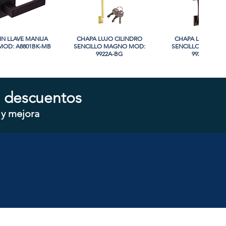
IN LLAVE MANIJA
sta rápida
CHAPA LUJO CILINDRO
Vista rápida
CHAPA LUJO CIL
Vista rápida
OD: A8801BK-MB
SENCILLO MAGNO MOD:
SENCILLO MAGNO
9922A-BG
9928A-ORB
 descuentos
 y mejora
CILINDRO DOBLE
sta rápida
CHAPA CILINDRO SENCILLO
Vista rápida
CHAPA SIN LLAVE
Vista rápida
 MOD: D102-SS
MAGNO MOD: D101-SS
MOD: 607BK-S