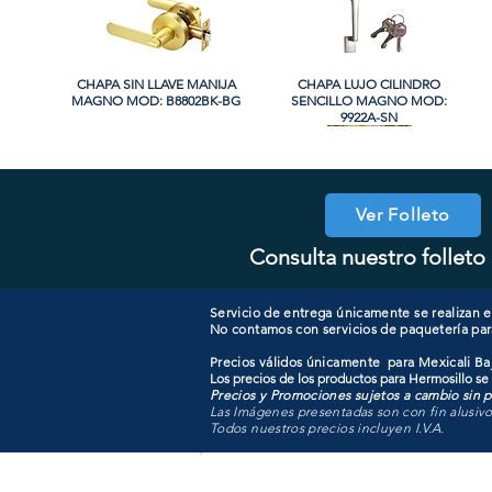
CHAPA SIN LLAVE MANIJA
Vista rápida
CHAPA LUJO CILINDRO
Vista rápida
MAGNO MOD: B8802BK-BG
SENCILLO MAGNO MOD:
9922A-SN
PROMO
PROMO
Ver Folleto
Consulta nuestro folleto 
CHAPA CON LLAVE MAGNO
CHAPA LUJO CILINDRO
Vista rápida
Vista rápida
COOLER PORTATIL 40 LITROS
CHAPA CON LLAVE MANIJA
Vista rápida
Vista rápida
SENCILLO MAGNO MOD:
MOD: 607ET-SS
MAGNO MOD: B8802ET-BG
ATIK MOD: F3700
9922B-MG
Servicio de entrega únicamente se realizan en
No contamos con servicios de paquetería par
Precios válidos únicamente para Mexicali Baj
Los precios de los productos para Hermosillo se
Precios y Promociones sujetos a cambio sin pr
Las Imágenes presentadas son con fin alusiv
Todos nuestros precios incluyen I.V.A.