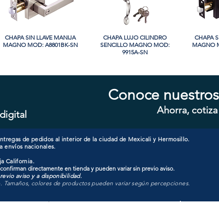
CHAPA SIN LLAVE MANIJA
Vista rápida
CHAPA LUJO CILINDRO
Vista rápida
CHAPA S
Vi
MAGNO MOD: A8801BK-SN
SENCILLO MAGNO MOD:
MAGNO M
9915A-SN
Conoce nuestros
Ahorra, cotiza
digital
CHAPA CON LLAVE MANIJA
Vista rápida
CHAPA CON LLAVE MANIJA
Vista rápida
CHAPA 
Vi
MAGNO MOD: A8801ET-SN
MAGNO MOD: A8801ET-MB
MAGNO
tregas de pedidos al interior de la ciudad de Mexicali y Hermosillo.
a envíos nacionales.
a California.
 confirman directamente en tienda y pueden variar sin previo aviso.
evio aviso y a disponibilidad.
o. Tamaños, colores de productos pueden variar según percepciones.