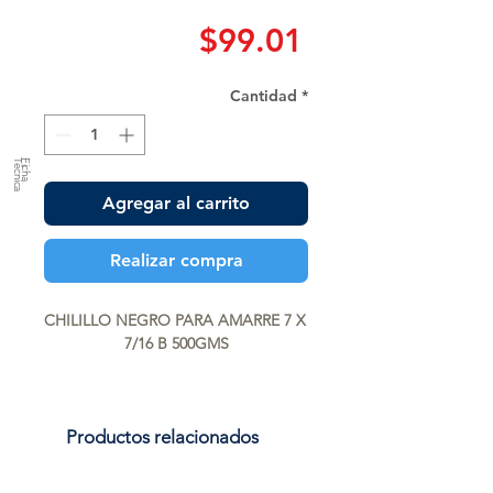
Precio
$99.01
Cantidad
*
a
F
ic
h
a
T
é
c
n
ic
Agregar al carrito
Realizar compra
CHILILLO NEGRO PARA AMARRE 7 X 
7/16 B 500GMS
Productos relacionados