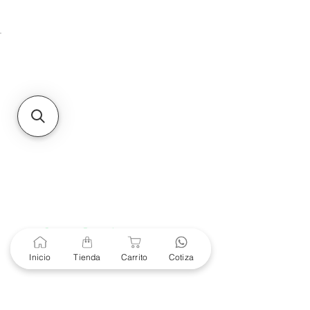
Unidad de atención a
Sucursales
MXL
Calle del Hospital No.
299Centro Cívico y Comercial
21000, Mexicali, B.C.
HMO
Blvd. Progreso 185, Villa
del Cortes, 83105 Hermosillo,
Son.
contacto@e-proconsa.com
Servicio al Cliente
Mexicali Hermosillo
+52 686 904-4444
Soporte Garantías
Contacto solo por Whatsapp
Inicio
Tienda
Carrito
Cotiza
+52 686 216 2330