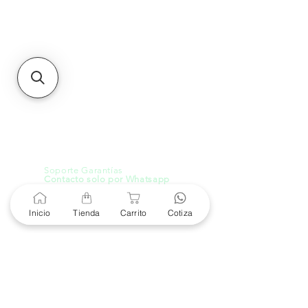
Sucursales
MXL
Calle del Hospital No.
299Centro Cívico y Comercial
21000, Mexicali, B.C.
HMO
Blvd. Progreso 185, Villa
del Cortes, 83105 Hermosillo,
Son.
contacto@e-proconsa.com
Servicio al Cliente
Mexicali Hermosillo
+52 686 904-4444
Soporte Garantías
Contacto solo por Whatsapp
+52 686 216 2330
Inicio
Tienda
Carrito
Cotiza
Cotizaciones y Soporte
Horario de Atención