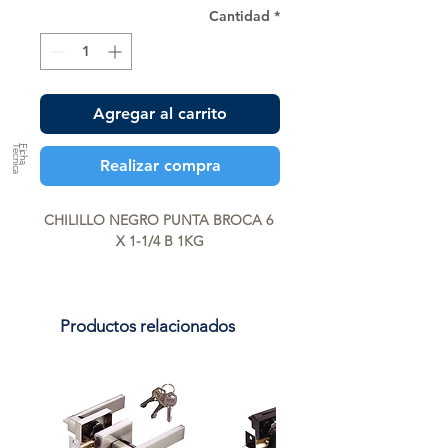
Cantidad
*
Agregar al carrito
a
F
ic
h
a
T
é
c
n
ic
Realizar compra
CHILILLO NEGRO PUNTA BROCA 6 
X 1-1/4 B 1KG
Productos relacionados