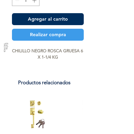
Agregar al carrito
Realizar compra
a
F
ic
h
a
T
é
c
n
ic
CHILILLO NEGRO ROSCA GRUESA 6 
X 1-1/4 KG
Productos relacionados