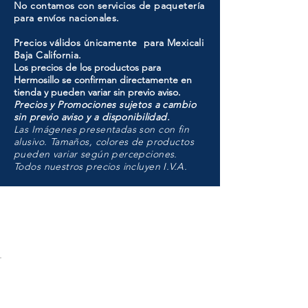
No contamos con servicios de paquetería
para envíos nacionales.
Precios válidos únicamente para Mexicali
Baja California.
Los precios de los productos para
Hermosillo se confirman directamente en
tienda y pueden variar sin previo aviso.
Precios y Promociones sujetos a cambio
sin previo aviso y a disponibilidad.
Las Imágenes presentadas son con fin
alusivo. Tamaños, colores de productos
pueden variar según percepciones.
Todos nuestros precios incluyen I.V.A.
HMO
Unidad de atención a
Sucursales