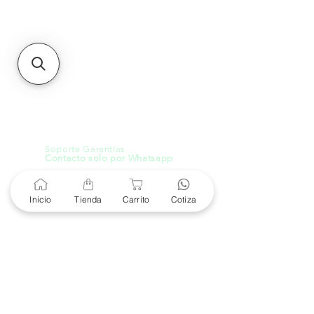
MXL
Calle del Hospital No.
299Centro Cívico y Comercial
21000, Mexicali, B.C.
HMO
Blvd. Progreso 185, Villa
del Cortes, 83105 Hermosillo,
Son.
contacto@e-proconsa.com
Servicio al Cliente
Mexicali Hermosillo
+52 686 904-4444
Soporte Garantías
Contacto solo por Whatsapp
+52 686 216 2330
Inicio
Tienda
Carrito
Cotiza
Cotizaciones y Soporte
Horario de Atención
8 am a 6 pm
Lunes a viernes