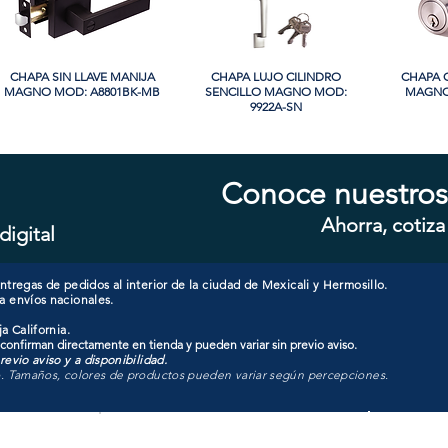
CHAPA SIN LLAVE MANIJA
Vista rápida
CHAPA LUJO CILINDRO
Vista rápida
CHAPA 
Vi
MAGNO MOD: A8801BK-MB
SENCILLO MAGNO MOD:
MAGNO
9922A-SN
PROMO
Conoce nuestros
Ahorra, cotiza
digital
CHAPA CILINDRO SENCILLO
Vista rápida
CHAPA SIN LLAVE MANIJA
Vista rápida
CHAPA 
Vi
MAGNO MOD: D101-SS
MAGNO MOD: B8802BK-BG
SENCIL
607
tregas de pedidos al interior de la ciudad de Mexicali y Hermosillo.
a envíos nacionales.
a California.
 confirman directamente en tienda y pueden variar sin previo aviso.
evio aviso y a disponibilidad.
o. Tamaños, colores de productos pueden variar según percepciones.