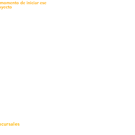
 momento de iniciar ese
oyecto
mo in
stalar
teriales para Construcción
pleo Proconsa
modela con crédito
omociones y descuentos
icaciones
turación
ductos de Ferretería
ucursales