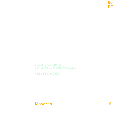
yecto
Unidad de atención a
Es
Sucursales
pr
MXL
Calle del Hospital No.
Có
299Centro Cívico y Comercial
21000, Mexicali, B.C.
Ma
HMO
Blvd. Progreso 185, Villa del
Em
Cortes, 83105 Hermosillo, Son.
Re
contacto@e-proconsa.com
Pr
Servicio al Cliente
Mexicali Hermosillo
Ub
+52 686 904-4444
Fac
Soporte Garantías
HMO
Contacto solo por Whatsapp
Pro
+52 686 216 2330
Mayoreo
S