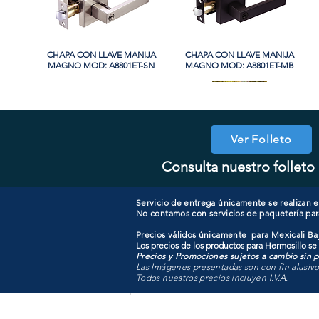
CHAPA CON LLAVE MANIJA
Vista rápida
CHAPA CON LLAVE MANIJA
Vista rápida
MAGNO MOD: A8801ET-SN
MAGNO MOD: A8801ET-MB
PROMO
Ver Folleto
Consulta nuestro folleto 
CHAPA CON LLAVE MAGNO
CHAPA SIN LLAVE MANIJA
Vista rápida
Vista rápida
COOLER PORTATIL 40 LITROS
CHAPA LUJO CILINDRO
Vista rápida
Vista rápida
MAGNO MOD: A8801BK-SN
MOD: 607ET-SS
SENCILLO MAGNO MOD:
ATIK MOD: F3700
9922B-MG
Servicio de entrega únicamente se realizan en
No contamos con servicios de paquetería par
Precios válidos únicamente para Mexicali Baj
Los precios de los productos para Hermosillo se
Precios y Promociones sujetos a cambio sin pr
Las Imágenes presentadas son con fin alusiv
Todos nuestros precios incluyen I.V.A.