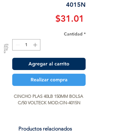
4015N
Precio
$31.01
Cantidad
*
a
F
ic
h
a
T
é
c
n
ic
Agregar al carrito
Realizar compra
CINCHO PLAS 40LB 150MM BOLSA 
C/50 VOLTECK MOD:CIN-4015N
Productos relacionados