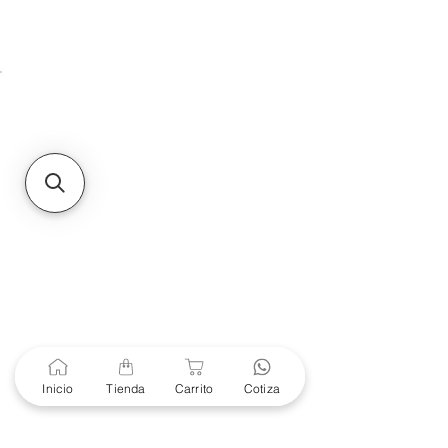
Unidad de atención a
Sucursales
MXL
Calle del Hospital No.
299Centro Cívico y Comercial
21000, Mexicali, B.C.
HMO
Blvd. Progreso 185, Villa
del Cortes, 83105 Hermosillo,
Son.
contacto@e-proconsa.com
Servicio al Cliente
Mexicali Hermosillo
+52 686 904-4444
Soporte Garantías
Contacto solo por Whatsapp
Inicio
Tienda
Carrito
Cotiza
+52 686 216 2330