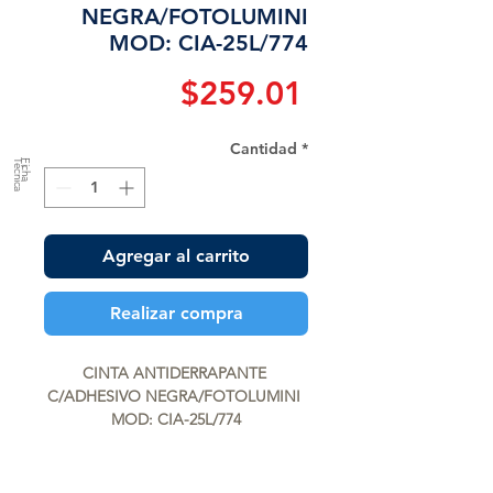
NEGRA/FOTOLUMINI
MOD: CIA-25L/774
Precio
$259.01
Cantidad
*
a
F
ic
h
a
T
é
c
n
ic
Agregar al carrito
Realizar compra
CINTA ANTIDERRAPANTE 
C/ADHESIVO NEGRA/FOTOLUMINI 
MOD: CIA-25L/774