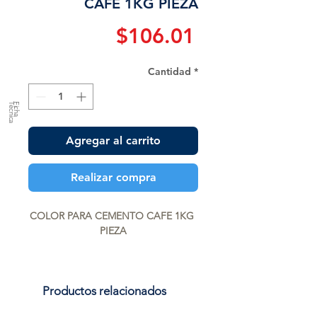
CAFE 1KG PIEZA
Precio
$106.01
Cantidad
*
a
F
ic
h
a
T
é
c
n
ic
Agregar al carrito
Realizar compra
COLOR PARA CEMENTO CAFE 1KG 
PIEZA
Productos relacionados