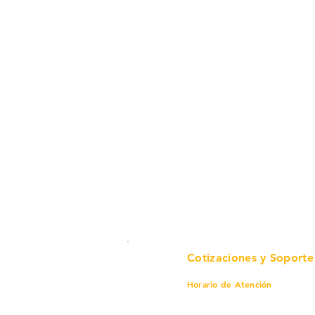
en un solo lugar.
Cotizaciones y Soporte
Horario de Atención
Lunes a viernes
8 am a 6 pm