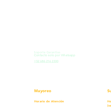
MXL
Calle del Hospital No.
Có
299Centro Cívico y Comercial
21000, Mexicali, B.C.
Ma
HMO
Blvd. Progreso 185, Villa del
Em
Cortes, 83105 Hermosillo, Son.
Re
contacto@e-proconsa.com
Pr
Servicio al Cliente
Mexicali Hermosillo
Ub
+52 686 904-4444
Fac
Soporte Garantías
HMO
Contacto solo por Whatsapp
Pro
+52 686 216 2330
Mayoreo
S
Horario de Atención
Ho
(v
Lunes a viernes
7 am a 5:30 pm