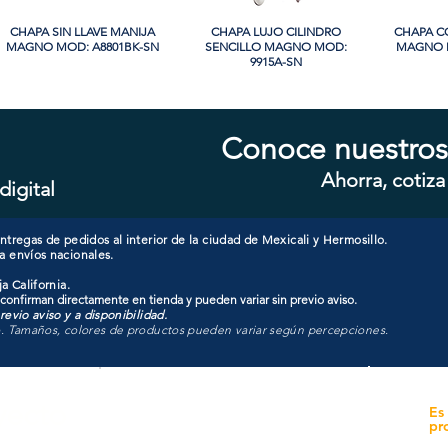
CHAPA SIN LLAVE MANIJA
Vista rápida
CHAPA LUJO CILINDRO
Vista rápida
CHAPA C
Vi
MAGNO MOD: A8801BK-SN
SENCILLO MAGNO MOD:
MAGNO M
9915A-SN
PROMO
PROMO
Conoce nuestros
Ahorra, cotiza
digital
CHAPA CON LLAVE MAGNO
Vista rápida
CHAPA LUJO CILINDRO
Vista rápida
CHAPA C
Vi
MOD: 607ET-SS
SENCILLO MAGNO MOD:
MAGNO M
9928A-ORB
tregas de pedidos al interior de la ciudad de Mexicali y Hermosillo.
a envíos nacionales.
a California.
 confirman directamente en tienda y pueden variar sin previo aviso.
evio aviso y a disponibilidad.
o. Tamaños, colores de productos pueden variar según percepciones.
yecto
Unidad de atención a
Es
Sucursales
pr