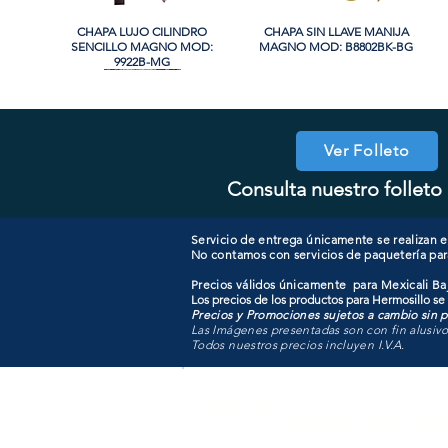
CHAPA LUJO CILINDRO
Vista rápida
CHAPA SIN LLAVE MANIJA
Vista rápida
SENCILLO MAGNO MOD:
MAGNO MOD: B8802BK-BG
9922B-MG
Ver Folleto
Consulta nuestro folleto 
COOLER PORTATIL 40 LITROS
CHAPA CILINDRO DOBLE
Vista rápida
Vista rápida
CHAPA COMBO CILINDRO
CHAPA LUJO CILINDRO
Vista rápida
Vista rápida
MAGNO MOD: D102-SS
ATIK MOD: F3700
SENCILLO MAGNO MOD:
SENCILLO MAGNO MOD:
607ET+D101-SS
9922A-SN
Servicio de entrega únicamente se realizan en
No contamos con servicios de paquetería par
Precios válidos únicamente para Mexicali Baj
Los precios de los productos para Hermosillo se
Precios y Promociones sujetos a cambio sin pr
Las Imágenes presentadas son con fin alusiv
Todos nuestros precios incluyen I.V.A.
Todo para tu pro