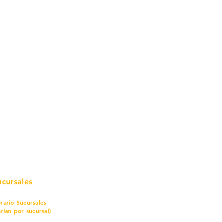
mo in
stalar
teriales para Construcción
pleo Proconsa
modela con crédito
omociones y descuentos
icaciones
turación
ductos de Ferretería
ucursales
rario Sucursales
arían por sucursal)