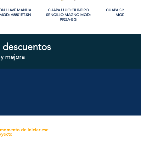
ON LLAVE MANIJA
sta rápida
CHAPA LUJO CILINDRO
Vista rápida
CHAPA SIN LLAVE
Vista rápida
OD: A8801ET-SN
SENCILLO MAGNO MOD:
MOD: 607BK-S
9922A-BG
 descuentos
 y mejora
ON LLAVE MANIJA
sta rápida
CHAPA CON LLAVE MANIJA
Vista rápida
CHAPA SIN LLAVE 
Vista rápida
OD: B8802ET-BG
MAGNO MOD: A8801ET-MB
MAGNO MOD: A880
 momento de iniciar ese
oyecto