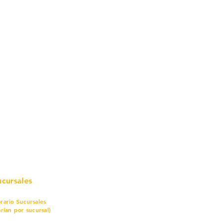
mo in
stalar
teriales para Construcción
pleo Proconsa
modela con crédito
omociones y descuentos
icaciones
turación
ductos de Ferretería
ucursales
rario Sucursales
arían por sucursal)