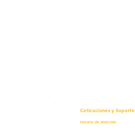
en un solo lugar.
Cotizaciones y Soporte
Horario de Atención
Lunes a viernes
8 am a 6 pm