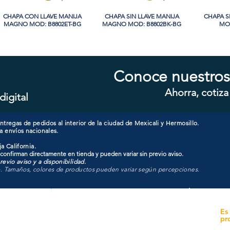
CHAPA CON LLAVE MANIJA
Vista rápida
CHAPA SIN LLAVE MANIJA
Vista rápida
CHAPA S
Vi
MAGNO MOD: B8802ET-BG
MAGNO MOD: B8802BK-BG
MOD
Conoce nuestros
Ahorra, cotiza
digital
CHAPA SIN LLAVE MANIJA
Vista rápida
CHAPA LUJO CILINDRO
Vista rápida
CHAPA 
Vi
MAGNO MOD: A8801BK-MB
SENCILLO MAGNO MOD:
SENCIL
9922A-SN
tregas de pedidos al interior de la ciudad de Mexicali y Hermosillo.
a envíos nacionales.
a California.
 confirman directamente en tienda y pueden variar sin previo aviso.
evio aviso y a disponibilidad.
o. Tamaños, colores de productos pueden variar según percepciones.
yecto
Unidad de atención a
Es
Sucursales
pr