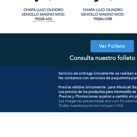
CHAPA LUJO CILINDRO
Vista rápida
CHAPA LUJO CILINDRO
Vista rápida
SENCILLO MAGNO MOD:
SENCILLO MAGNO MOD:
9922B-MG
9928A-ORB
Ver Folleto
Consulta nuestro folleto 
COOLER PORTATIL 40 LITROS
CHAPA CILINDRO DOBLE
Vista rápida
Vista rápida
CHAPA CON LLAVE MANIJA
CHAPA COMBO CILINDRO
Vista rápida
Vista rápida
MAGNO MOD: D102-SS
ATIK MOD: F3700
MAGNO MOD: A8801ET-SN
SENCILLO MAGNO MOD:
607ET+D101-SS
Servicio de entrega únicamente se realizan en
No contamos con servicios de paquetería par
Precios válidos únicamente para Mexicali Baj
Los precios de los productos para Hermosillo se
Precios y Promociones sujetos a cambio sin pr
Las Imágenes presentadas son con fin alusiv
Todos nuestros precios incluyen I.V.A.
Todo para tu pro