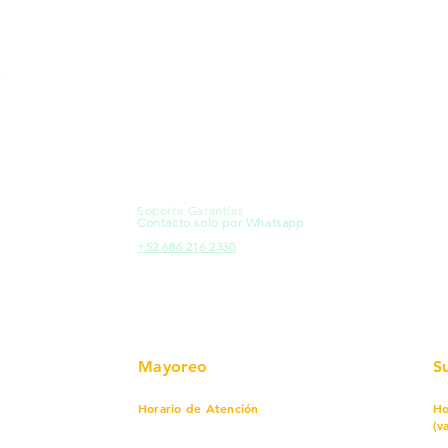
MXL
Calle del Hospital No.
Có
299Centro Cívico y Comercial
21000, Mexicali, B.C.
Ma
HMO
Blvd. Progreso 185, Villa del
Em
Cortes, 83105 Hermosillo, Son.
Re
contacto@e-proconsa.com
Pr
Servicio al Cliente
Mexicali Hermosillo
Ub
+52 686 904-4444
Fac
Soporte Garantías
HMO
Contacto solo por Whatsapp
Pro
+52 686 216 2330
Mayoreo
S
Horario de Atención
Ho
(v
Lunes a viernes
7 am a 5:30 pm