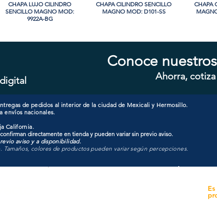
CHAPA LUJO CILINDRO
Vista rápida
CHAPA CILINDRO SENCILLO
Vista rápida
CHAPA 
Vi
SENCILLO MAGNO MOD:
MAGNO MOD: D101-SS
MAGNO
9922A-BG
Conoce nuestros
Ahorra, cotiza
digital
CHAPA LUJO CILINDRO
Vista rápida
CHAPA SIN LLAVE MANIJA
Vista rápida
CHAPA C
Vi
SENCILLO MAGNO MOD:
MAGNO MOD: A8801BK-MB
MO
9915A-SN
tregas de pedidos al interior de la ciudad de Mexicali y Hermosillo.
a envíos nacionales.
a California.
 confirman directamente en tienda y pueden variar sin previo aviso.
evio aviso y a disponibilidad.
o. Tamaños, colores de productos pueden variar según percepciones.
yecto
Unidad de atención a
Es
Sucursales
pr