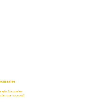
mo in
stalar
teriales para Construcción
pleo Proconsa
modela con crédito
omociones y descuentos
icaciones
turación
ductos de Ferretería
ucursales
rario Sucursales
arían por sucursal)
nes a sábado
7 am a 8 pm
mingo
8 am a 5 pm