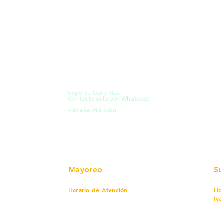
MXL
Calle del Hospital No.
Có
299Centro Cívico y Comercial
21000, Mexicali, B.C.
Ma
HMO
Blvd. Progreso 185, Villa del
Em
Cortes, 83105 Hermosillo, Son.
Re
contacto@e-proconsa.com
Pr
Servicio al Cliente
Mexicali Hermosillo
Ub
+52 686 904-4444
Fac
Soporte Garantías
HMO
Contacto solo por Whatsapp
Pro
+52 686 216 2330
Mayoreo
S
Horario de Atención
Ho
(v
Lunes a viernes
7 am a 5:30 pm
Sábado
8 am a 1:00 pm
Lu
Cerrado
Do