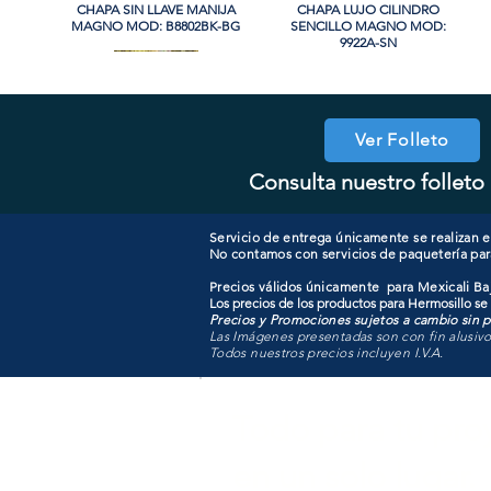
CHAPA SIN LLAVE MANIJA
Vista rápida
CHAPA LUJO CILINDRO
Vista rápida
MAGNO MOD: B8802BK-BG
SENCILLO MAGNO MOD:
9922A-SN
PROMO
Ver Folleto
Consulta nuestro folleto 
COOLER PORTATIL 40 LITROS
CHAPA CON LLAVE MANIJA
Vista rápida
Vista rápida
CHAPA COMBO CILINDRO
CHAPA LUJO CILINDRO
Vista rápida
Vista rápida
MAGNO MOD: A8801ET-MB
ATIK MOD: F3700
SENCILLO MAGNO MOD:
SENCILLO MAGNO MOD:
607ET+D101-SS
9922B-MG
Servicio de entrega únicamente se realizan en
No contamos con servicios de paquetería par
Precios válidos únicamente para Mexicali Baj
Los precios de los productos para Hermosillo se
Precios y Promociones sujetos a cambio sin pr
Las Imágenes presentadas son con fin alusiv
Todos nuestros precios incluyen I.V.A.
Todo para tu pro
en un solo lugar.