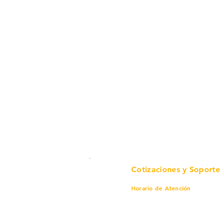
Cotizaciones y Soporte
Horario de Atención
Lunes a viernes
8 am a 6 pm
Sábado
8 am a 4 pm
Domingo
8 am a 4 pm