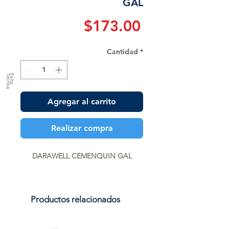
GAL
Precio
$173.00
Cantidad
*
a
F
ic
h
a
T
é
c
n
ic
Agregar al carrito
Realizar compra
DARAWELL CEMENQUIN GAL
Productos relacionados