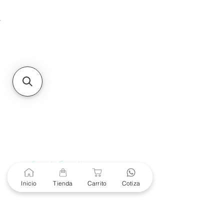
Unidad de atención a
Sucursales
MXL
Calle del Hospital No.
299Centro Cívico y Comercial
21000, Mexicali, B.C.
HMO
Blvd. Progreso 185, Villa
del Cortes, 83105 Hermosillo,
Son.
contacto@e-proconsa.com
Servicio al Cliente
Mexicali Hermosillo
+52 686 904-4444
Soporte Garantías
Contacto solo por Whatsapp
+52 686 216 2330
Inicio
Tienda
Carrito
Cotiza