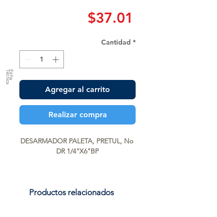
Precio
$37.01
Cantidad
*
a
F
ic
h
a
T
é
c
n
ic
Agregar al carrito
Realizar compra
DESARMADOR PALETA, PRETUL, No 
DR 1/4"X6"BP
Productos relacionados