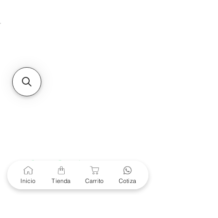
Unidad de atención a
Sucursales
MXL
Calle del Hospital No.
299Centro Cívico y Comercial
21000, Mexicali, B.C.
HMO
Blvd. Progreso 185, Villa
del Cortes, 83105 Hermosillo,
Son.
contacto@e-proconsa.com
Servicio al Cliente
Mexicali Hermosillo
+52 686 904-4444
Soporte Garantías
Contacto solo por Whatsapp
Inicio
Tienda
Carrito
Cotiza
+52 686 216 2330