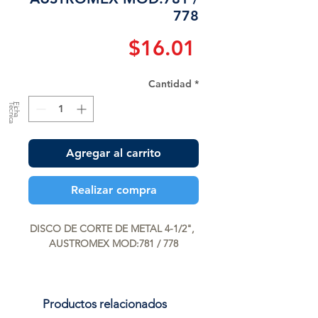
778
Precio
$16.01
Cantidad
*
a
F
ic
h
a
T
é
c
n
ic
Agregar al carrito
Realizar compra
DISCO DE CORTE DE METAL 4-1/2", 
AUSTROMEX MOD:781 / 778
Productos relacionados