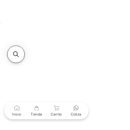
Unidad de atención a
Sucursales
MXL
Calle del Hospital No.
299Centro Cívico y Comercial
21000, Mexicali, B.C.
HMO
Blvd. Progreso 185, Villa
del Cortes, 83105 Hermosillo,
Son.
contacto@e-proconsa.com
Servicio al Cliente
Mexicali Hermosillo
+52 686 904-4444
Soporte Garantías
Contacto solo por Whatsapp
Inicio
Tienda
Carrito
Cotiza
+52 686 216 2330