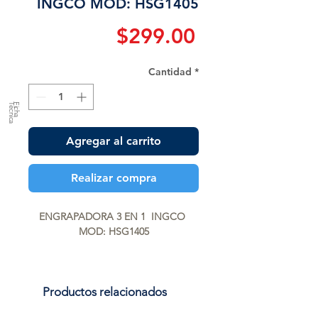
INGCO MOD: HSG1405
Precio
$299.00
Cantidad
*
a
F
ic
h
a
T
é
c
n
ic
Agregar al carrito
Realizar compra
ENGRAPADORA 3 EN 1  INGCO 
MOD: HSG1405
Productos relacionados