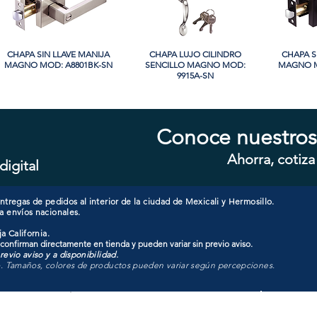
CHAPA SIN LLAVE MANIJA
Vista rápida
CHAPA LUJO CILINDRO
Vista rápida
CHAPA S
Vi
MAGNO MOD: A8801BK-SN
SENCILLO MAGNO MOD:
MAGNO M
9915A-SN
Conoce nuestros
Ahorra, cotiza
digital
CHAPA CON LLAVE MANIJA
Vista rápida
CHAPA CON LLAVE MANIJA
Vista rápida
CHAPA 
Vi
MAGNO MOD: A8801ET-SN
MAGNO MOD: A8801ET-MB
MAGNO
tregas de pedidos al interior de la ciudad de Mexicali y Hermosillo.
a envíos nacionales.
a California.
 confirman directamente en tienda y pueden variar sin previo aviso.
evio aviso y a disponibilidad.
o. Tamaños, colores de productos pueden variar según percepciones.