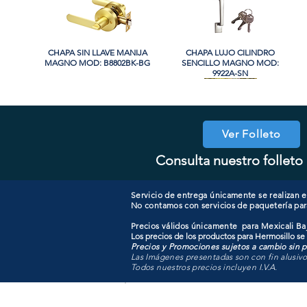
CHAPA SIN LLAVE MANIJA
Vista rápida
CHAPA LUJO CILINDRO
Vista rápida
MAGNO MOD: B8802BK-BG
SENCILLO MAGNO MOD:
9922A-SN
PROMO
PROMO
Ver Folleto
Consulta nuestro folleto 
CHAPA CON LLAVE MAGNO
CHAPA LUJO CILINDRO
Vista rápida
Vista rápida
COOLER PORTATIL 40 LITROS
CHAPA CON LLAVE MANIJA
Vista rápida
Vista rápida
SENCILLO MAGNO MOD:
MOD: 607ET-SS
MAGNO MOD: B8802ET-BG
ATIK MOD: F3700
9922B-MG
Servicio de entrega únicamente se realizan en
No contamos con servicios de paquetería par
Precios válidos únicamente para Mexicali Baj
Los precios de los productos para Hermosillo se
Precios y Promociones sujetos a cambio sin pr
Las Imágenes presentadas son con fin alusiv
Todos nuestros precios incluyen I.V.A.