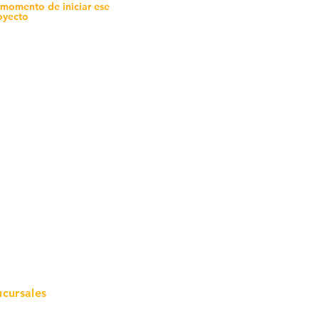
 momento de iniciar ese
oyecto
mo in
stalar
teriales para Construcción
pleo Proconsa
modela con crédito
omociones y descuentos
icaciones
turación
ductos de Ferretería
ucursales