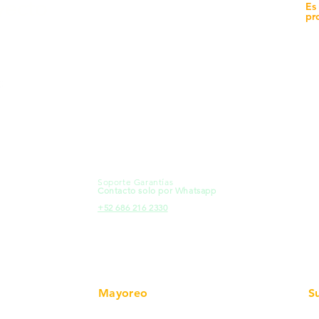
yecto
Unidad de atención a
Es
Sucursales
pr
MXL
Calle del Hospital No.
Có
299Centro Cívico y Comercial
21000, Mexicali, B.C.
Ma
HMO
Blvd. Progreso 185, Villa del
Em
Cortes, 83105 Hermosillo, Son.
Re
contacto@e-proconsa.com
Pr
Servicio al Cliente
Mexicali Hermosillo
Ub
+52 686 904-4444
Fac
Soporte Garantías
HMO
Contacto solo por Whatsapp
Pro
+52 686 216 2330
Mayoreo
S