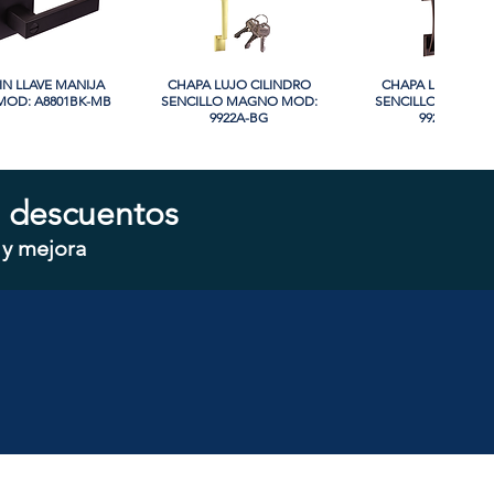
IN LLAVE MANIJA
sta rápida
CHAPA LUJO CILINDRO
Vista rápida
CHAPA LUJO CIL
Vista rápida
OD: A8801BK-MB
SENCILLO MAGNO MOD:
SENCILLO MAGNO
9922A-BG
9928A-ORB
 descuentos
 y mejora
CILINDRO DOBLE
sta rápida
CHAPA CILINDRO SENCILLO
Vista rápida
CHAPA SIN LLAVE
Vista rápida
 MOD: D102-SS
MAGNO MOD: D101-SS
MOD: 607BK-S