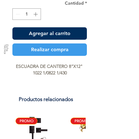
Cantidad
*
Agregar al carrito
a
F
ic
h
a
T
é
c
n
ic
Realizar compra
ESCUADRA DE CANTERO 8"X12" 
1022 1/0822 1/430
Productos relacionados
PROMO
PROMO