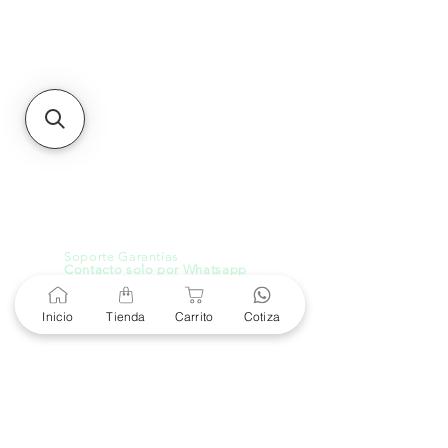
Sucursales
MXL
Calle del Hospital No.
299Centro Cívico y Comercial
21000, Mexicali, B.C.
HMO
Blvd. Progreso 185, Villa
del Cortes, 83105 Hermosillo,
Son.
contacto@e-proconsa.com
Servicio al Cliente
Mexicali Hermosillo
+52 686 904-4444
Soporte Garantías
Contacto solo por Whatsapp
+52 686 216 2330
Inicio
Tienda
Carrito
Cotiza
Cotizaciones y Soporte
Horario de Atención