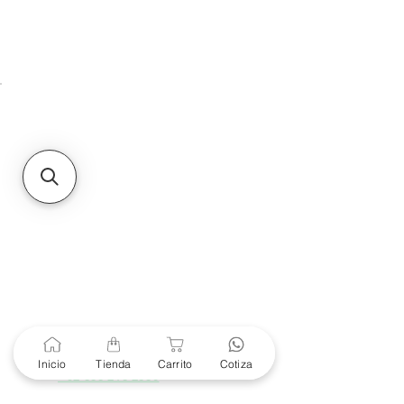
HMO
Unidad de atención a
Sucursales
MXL
Calle del Hospital No.
299Centro Cívico y Comercial
21000, Mexicali, B.C.
HMO
Blvd. Progreso 185, Villa
del Cortes, 83105 Hermosillo,
Son.
contacto@e-proconsa.com
Servicio al Cliente
Mexicali Hermosillo
+52 686 904-4444
Soporte Garantías
Contacto solo por Whatsapp
Inicio
Tienda
Carrito
Cotiza
+52 686 216 2330