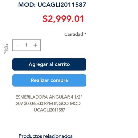
MOD: UCAGLI2011587
Precio
$2,999.01
Cantidad
*
a
F
ic
h
a
T
é
c
n
ic
Agregar al carrito
Realizar compra
ESMERILADORA ANGULAR 4 1/2" 
20V 3000/8500 RPM INGCO MOD: 
UCAGLI2011587
Productos relacionados